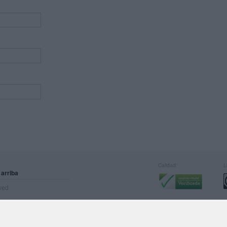
Calidad:
L
 arriba
rved