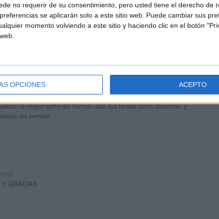
de no requerir de su consentimiento, pero usted tiene el derecho de r
referencias se aplicarán solo a este sitio web. Puede cambiar sus pref
alquier momento volviendo a este sitio y haciendo clic en el botón "Pri
 web.
andujar
ÁS OPCIONES
ACEPTO
o un blog, es la apuesta personal de dos profesores Ginés y
areja, son los encargados de los contenidos que encontramos
 vuelcan la mayor parte del tiempo, que sus tareas como docentes, y
verano les permite.
:20 PM
 Y GRACIAS