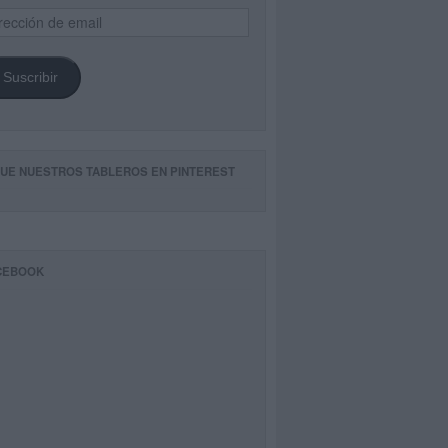
ección
il
Suscribir
GUE NUESTROS TABLEROS EN PINTEREST
CEBOOK