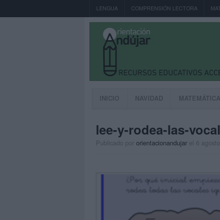
LENGUA
COMPRENSIÓN LECTORA
MA
INICIO
NAVIDAD
MATEMÁTIC
lee-y-rodea-las-voca
Publicado por
orientacionandujar
el 6 agost