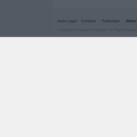
Aviso Legal
Contacto
Publicidad
Volver
Copyright Orientacion Andujar. All Rights Rese