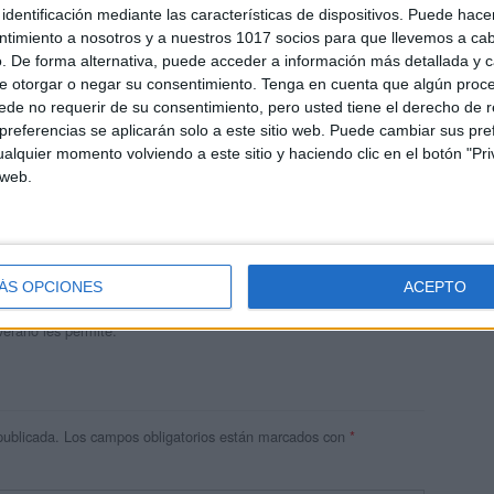
identificación mediante las características de dispositivos. Puede hacer
ntimiento a nosotros y a nuestros 1017 socios para que llevemos a ca
. De forma alternativa, puede acceder a información más detallada y 
e otorgar o negar su consentimiento.
Tenga en cuenta que algún proc
de no requerir de su consentimiento, pero usted tiene el derecho de r
referencias se aplicarán solo a este sitio web. Puede cambiar sus pref
alquier momento volviendo a este sitio y haciendo clic en el botón "Pri
 web.
andujar
o un blog, es la apuesta personal de dos profesores Ginés y
areja, son los encargados de los contenidos que encontramos
ÁS OPCIONES
ACEPTO
 vuelcan la mayor parte del tiempo, que sus tareas como docentes, y
verano les permite.
publicada.
Los campos obligatorios están marcados con
*