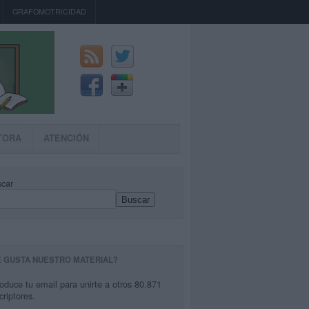
GRAFOMOTRICIDAD
TORA
ATENCIÓN
car
Buscar
E GUSTA NUESTRO MATERIAL?
roduce tu email para unirte a otros 80.871
criptores.