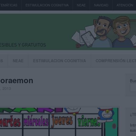
TEMÁTICAS
ESTIMULACION COGNITIVA
NEAE
NAVIDAD
ATENCIÓN
AS
NEAE
ESTIMULACION COGNITIVA
COMPRENSIÓN LEC
doraemon
Bus
o, 2013
¿T
Int
sus