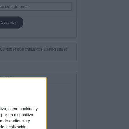
ección
il
Suscribir
GUE NUESTROS TABLEROS EN PINTEREST
CEBOOK
ivo, como cookies, y
por un dispositivo
ón de audiencia y
de localización