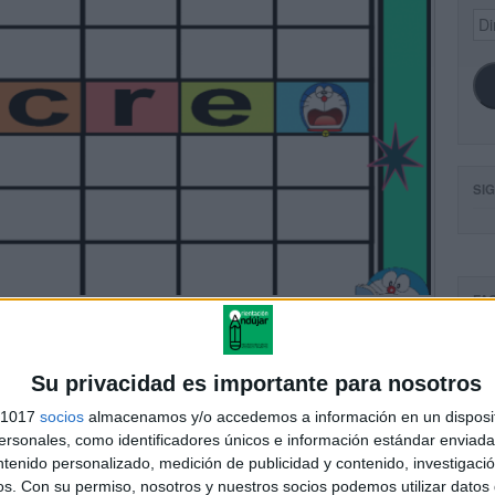
Dir
de
ema
SI
FA
Su privacidad es importante para nosotros
s 1017
socios
almacenamos y/o accedemos a información en un disposit
sonales, como identificadores únicos e información estándar enviada 
ntenido personalizado, medición de publicidad y contenido, investigaci
os.
Con su permiso, nosotros y nuestros socios podemos utilizar datos 