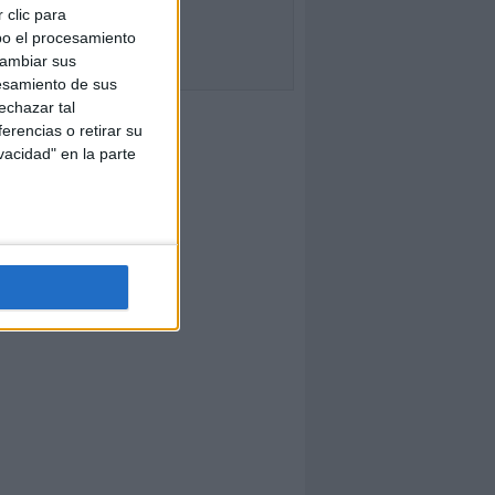
 clic para
bo el procesamiento
cambiar sus
esamiento de sus
echazar tal
erencias o retirar su
vacidad" en la parte