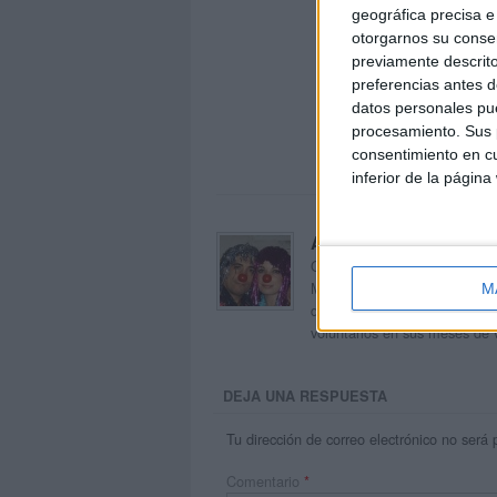
geográfica precisa e 
otorgarnos su conse
previamente descrito
preferencias antes d
datos personales pue
procesamiento. Sus p
consentimiento en cu
inferior de la página
Acerca de orientacion
Orientación Andújar no es sol
Maribel, que además de ser p
M
dentro del blog y en el cual,
voluntarios en sus meses de 
DEJA UNA RESPUESTA
Tu dirección de correo electrónico no será 
Comentario
*