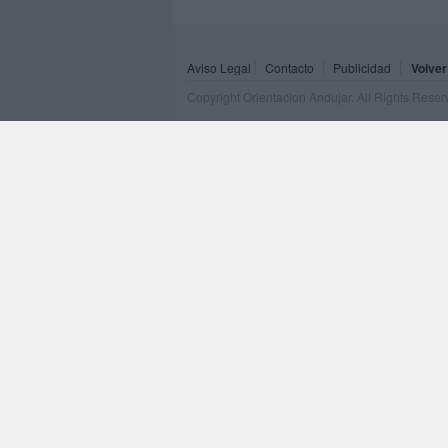
Aviso Legal
Contacto
Publicidad
Volver
Copyright Orientacion Andujar. All Rights Rese