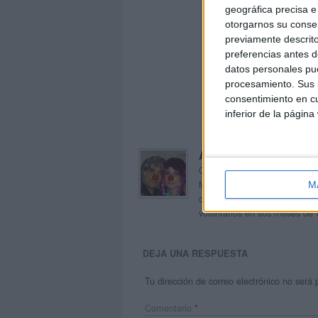
geográfica precisa e 
otorgarnos su conse
previamente descrito
preferencias antes d
datos personales pue
procesamiento. Sus p
consentimiento en cu
inferior de la página
Acerca de orientacion
Orientación Andújar no es sol
Maribel, que además de ser p
M
dentro del blog y en el cual,
voluntarios en sus meses de 
DEJA UNA RESPUESTA
Tu dirección de correo electrónico no será 
Comentario
*