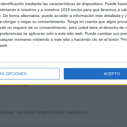
identificación mediante las características de dispositivos. Puede hacer
ntimiento a nosotros y a nuestros 1019 socios para que llevemos a ca
. De forma alternativa, puede acceder a información más detallada y 
e otorgar o negar su consentimiento.
Tenga en cuenta que algún proc
de no requerir de su consentimiento, pero usted tiene el derecho de r
referencias se aplicarán solo a este sitio web. Puede cambiar sus pref
alquier momento volviendo a este sitio y haciendo clic en el botón "Pri
 web.
andujar
o un blog, es la apuesta personal de dos profesores Ginés y
areja, son los encargados de los contenidos que encontramos
ÁS OPCIONES
ACEPTO
 vuelcan la mayor parte del tiempo, que sus tareas como docentes, y
verano les permite.
publicada.
Los campos obligatorios están marcados con
*