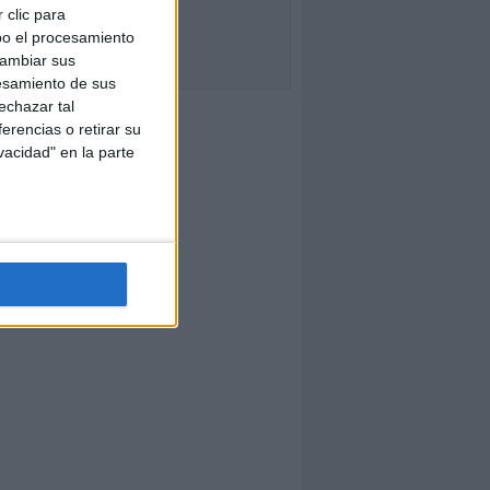
 clic para
bo el procesamiento
cambiar sus
esamiento de sus
echazar tal
erencias o retirar su
vacidad" en la parte