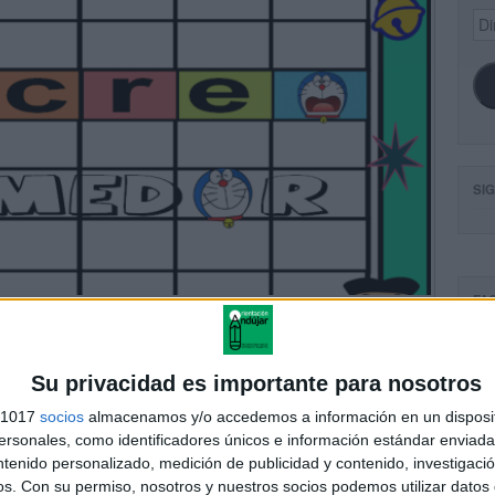
Dir
de
ema
SI
FA
Su privacidad es importante para nosotros
s 1017
socios
almacenamos y/o accedemos a información en un disposit
sonales, como identificadores únicos e información estándar enviada 
ntenido personalizado, medición de publicidad y contenido, investigaci
os.
Con su permiso, nosotros y nuestros socios podemos utilizar datos 