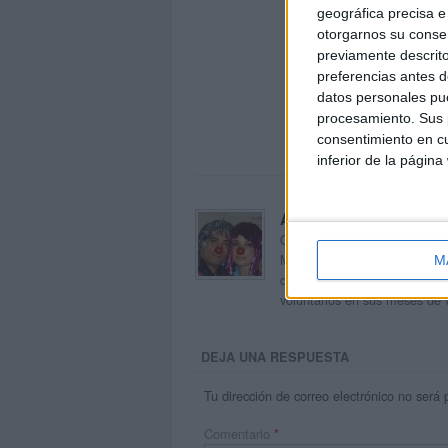
geográfica precisa e 
otorgarnos su conse
previamente descrito
preferencias antes d
datos personales pue
procesamiento. Sus p
consentimiento en cu
inferior de la página
Acerca de orientacion
Orientación Andújar no es sol
Maribel, que además de ser p
M
dentro del blog y en el cual,
voluntarios en sus meses de 
DEJA UNA RESPUESTA
Tu dirección de correo electrónico no será 
Comentario
*