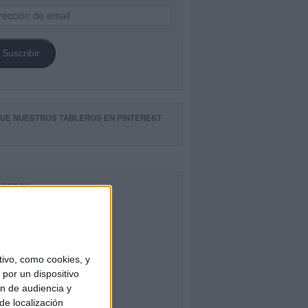
ección
il
Suscribir
GUE NUESTROS TABLEROS EN PINTEREST
CEBOOK
ivo, como cookies, y
por un dispositivo
ón de audiencia y
de localización