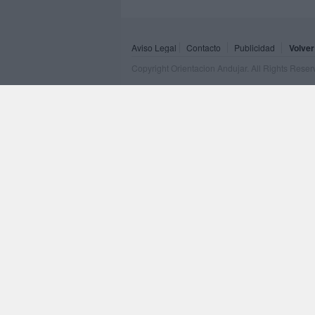
Aviso Legal
Contacto
Publicidad
Volver
Copyright Orientacion Andujar. All Rights Rese