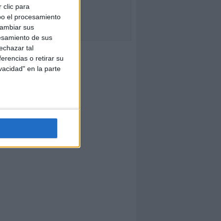
 clic para
bo el procesamiento
cambiar sus
esamiento de sus
echazar tal
erencias o retirar su
vacidad" en la parte