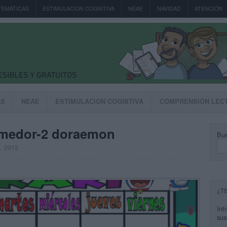
TEMÁTICAS
ESTIMULACION COGNITIVA
NEAE
NAVIDAD
ATENCIÓN
AS
NEAE
ESTIMULACION COGNITIVA
COMPRENSIÓN LEC
omedor-2 doraemon
Bus
o, 2013
¿T
Int
sus