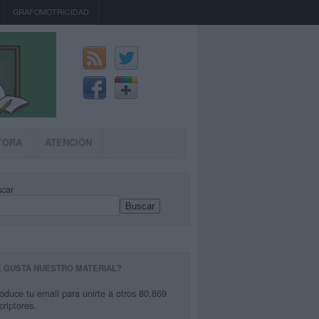
GRAFOMOTRICIDAD
TORA
ATENCIÓN
car
Buscar
E GUSTA NUESTRO MATERIAL?
roduce tu email para unirte a otros 80.869
criptores.