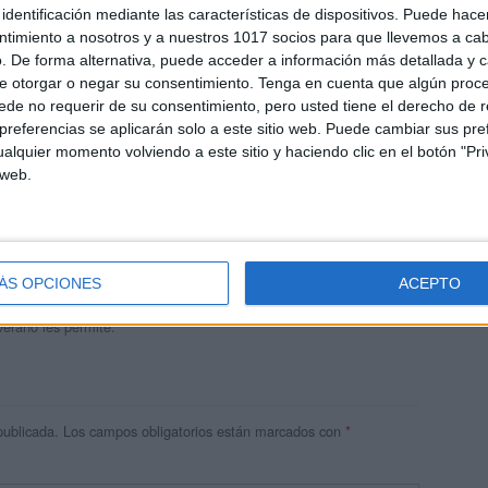
identificación mediante las características de dispositivos. Puede hacer
ntimiento a nosotros y a nuestros 1017 socios para que llevemos a ca
. De forma alternativa, puede acceder a información más detallada y 
e otorgar o negar su consentimiento.
Tenga en cuenta que algún proc
de no requerir de su consentimiento, pero usted tiene el derecho de r
referencias se aplicarán solo a este sitio web. Puede cambiar sus pref
alquier momento volviendo a este sitio y haciendo clic en el botón "Pri
 web.
andujar
o un blog, es la apuesta personal de dos profesores Ginés y
areja, son los encargados de los contenidos que encontramos
ÁS OPCIONES
ACEPTO
 vuelcan la mayor parte del tiempo, que sus tareas como docentes, y
verano les permite.
publicada.
Los campos obligatorios están marcados con
*