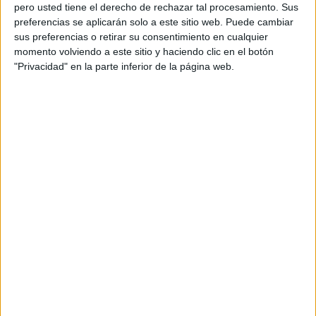
pero usted tiene el derecho de rechazar tal procesamiento. Sus
preferencias se aplicarán solo a este sitio web. Puede cambiar
sus preferencias o retirar su consentimiento en cualquier
momento volviendo a este sitio y haciendo clic en el botón
Acerca de orientacionandujar
"Privacidad" en la parte inferior de la página web.
Orientación Andújar no es solo un blog, es la apuesta
personal de dos profesores Ginés y Maribel, que
además de ser pareja, son los encargados de los
contenidos que encontramos dentro del blog y en el
cual, vuelcan la mayor parte del tiempo, que sus tareas
como docentes, y voluntarios en sus meses de verano
les permite.
DEJA UNA RESPUESTA
Tu dirección de correo electrónico no será
publicada.
Los campos obligatorios están marcados
con
*