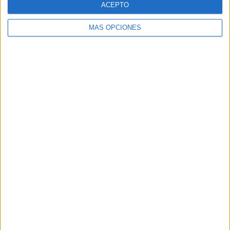
ACEPTO
MÁS OPCIONES
Buscar
Buscar
¿TE GUSTA NUESTRO MATERIAL?
Introduce tu email para unirte a otros
80.867 suscriptores.