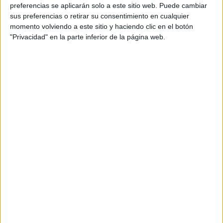
personal de dos profesores Ginés y Maribel, que
preferencias se aplicarán solo a este sitio web. Puede cambiar
además de ser pareja, son los encargados de los
sus preferencias o retirar su consentimiento en cualquier
momento volviendo a este sitio y haciendo clic en el botón
contenidos que encontramos dentro del blog y en el
"Privacidad" en la parte inferior de la página web.
cual, vuelcan la mayor parte del tiempo, que sus tareas
como docentes, y voluntarios en sus meses de verano
les permite.
DEJA UNA RESPUESTA
Tu dirección de correo electrónico no será
publicada.
Los campos obligatorios están marcados
con
*
Comentario
*