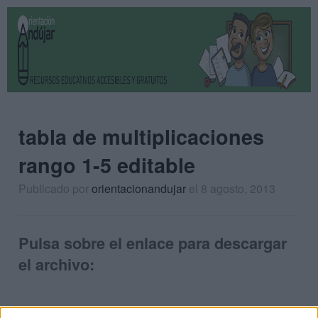
tabla de multiplicaciones
rango 1-5 editable
Publicado por
orientacionandujar
el 8 agosto, 2013
Pulsa sobre el enlace para descargar
el archivo: