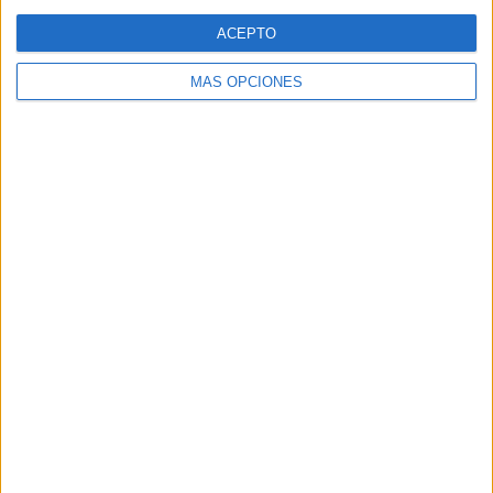
Web
ACEPTO
MÁS OPCIONES
Buscar
Buscar
¿TE GUSTA NUESTRO MATERIAL?