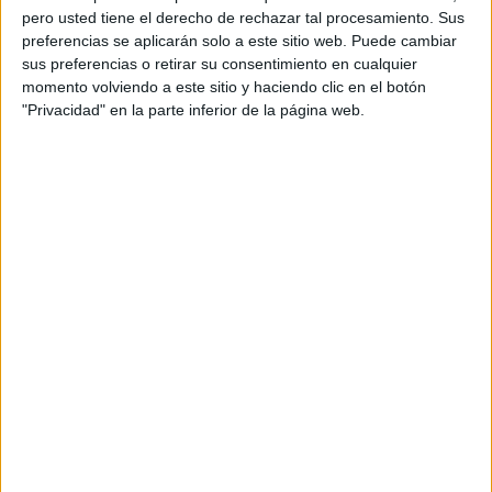
pero usted tiene el derecho de rechazar tal procesamiento. Sus
preferencias se aplicarán solo a este sitio web. Puede cambiar
sus preferencias o retirar su consentimiento en cualquier
momento volviendo a este sitio y haciendo clic en el botón
"Privacidad" en la parte inferior de la página web.
Acerca de orientacionandujar
Orientación Andújar no es solo un blog, es la apuesta
personal de dos profesores Ginés y Maribel, que
además de ser pareja, son los encargados de los
contenidos que encontramos dentro del blog y en el
cual, vuelcan la mayor parte del tiempo, que sus tareas
como docentes, y voluntarios en sus meses de verano
les permite.
DEJA UNA RESPUESTA
Tu dirección de correo electrónico no será