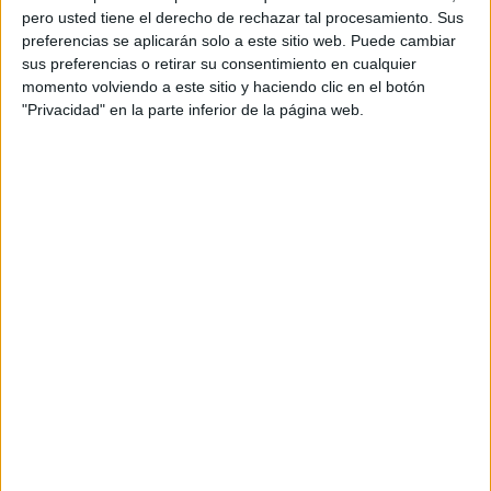
pero usted tiene el derecho de rechazar tal procesamiento. Sus
preferencias se aplicarán solo a este sitio web. Puede cambiar
sus preferencias o retirar su consentimiento en cualquier
momento volviendo a este sitio y haciendo clic en el botón
"Privacidad" en la parte inferior de la página web.
Acerca de orientacionandujar
Orientación Andújar no es solo un blog, es la apuesta
personal de dos profesores Ginés y Maribel, que
además de ser pareja, son los encargados de los
contenidos que encontramos dentro del blog y en el
cual, vuelcan la mayor parte del tiempo, que sus tareas
como docentes, y voluntarios en sus meses de verano
les permite.
DEJA UNA RESPUESTA
Tu dirección de correo electrónico no será