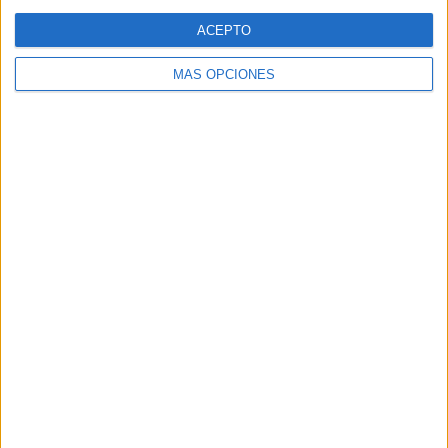
Web
ACEPTO
MÁS OPCIONES
Buscar
Buscar
¿TE GUSTA NUESTRO MATERIAL?