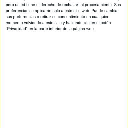
pero usted tiene el derecho de rechazar tal procesamiento. Sus
preferencias se aplicarán solo a este sitio web. Puede cambiar
sus preferencias o retirar su consentimiento en cualquier
momento volviendo a este sitio y haciendo clic en el botón
"Privacidad" en la parte inferior de la página web.
Acerca de orientacionandujar
Orientación Andújar no es solo un blog, es la apuesta
personal de dos profesores Ginés y Maribel, que
además de ser pareja, son los encargados de los
contenidos que encontramos dentro del blog y en el
cual, vuelcan la mayor parte del tiempo, que sus tareas
como docentes, y voluntarios en sus meses de verano
les permite.
DEJA UNA RESPUESTA
Tu dirección de correo electrónico no será