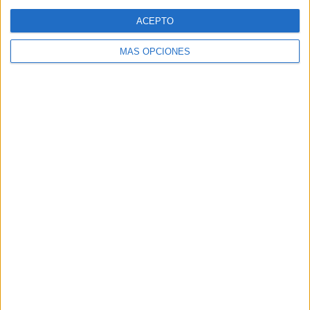
Web
ACEPTO
MÁS OPCIONES
Buscar
Buscar
¿TE GUSTA NUESTRO MATERIAL?