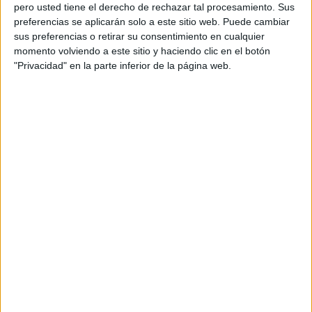
pero usted tiene el derecho de rechazar tal procesamiento. Sus
preferencias se aplicarán solo a este sitio web. Puede cambiar
sus preferencias o retirar su consentimiento en cualquier
momento volviendo a este sitio y haciendo clic en el botón
Acerca de orientacionandujar
"Privacidad" en la parte inferior de la página web.
Orientación Andújar no es solo un blog, es la apuesta
personal de dos profesores Ginés y Maribel, que
además de ser pareja, son los encargados de los
contenidos que encontramos dentro del blog y en el
cual, vuelcan la mayor parte del tiempo, que sus tareas
como docentes, y voluntarios en sus meses de verano
les permite.
DEJA UNA RESPUESTA
Tu dirección de correo electrónico no será
publicada.
Los campos obligatorios están marcados
con
*