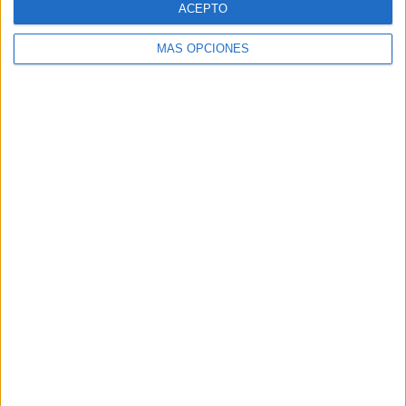
ACEPTO
MÁS OPCIONES
Buscar
Buscar
¿TE GUSTA NUESTRO MATERIAL?
Introduce tu email para unirte a otros
80.860 suscriptores.