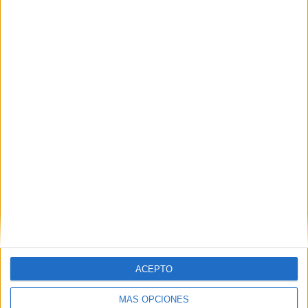
Nombre
*
Correo electrónico
*
Web
ACEPTO
MÁS OPCIONES