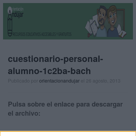
cuestionario-personal-
alumno-1c2ba-bach
Publicado por
orientacionandujar
el 26 agosto, 2013
Pulsa sobre el enlace para descargar
el archivo: