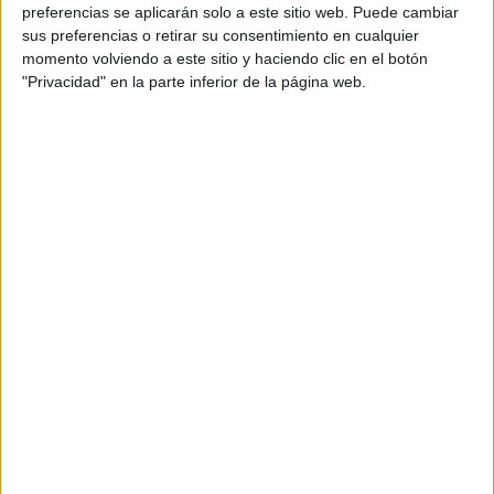
personal de dos profesores Ginés y Maribel, que
preferencias se aplicarán solo a este sitio web. Puede cambiar
además de ser pareja, son los encargados de los
sus preferencias o retirar su consentimiento en cualquier
momento volviendo a este sitio y haciendo clic en el botón
contenidos que encontramos dentro del blog y en el
"Privacidad" en la parte inferior de la página web.
cual, vuelcan la mayor parte del tiempo, que sus tareas
como docentes, y voluntarios en sus meses de verano
les permite.
DEJA UNA RESPUESTA
Tu dirección de correo electrónico no será
publicada.
Los campos obligatorios están marcados
con
*
Comentario
*