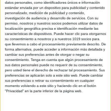
datos personales, como identificadores únicos e información
Solo tienes que darle al boton de más abajo y tener
estándar enviada por un dispositivo para publicidad y contenido
abierta tu cuenta de google y te unirás a los mas de
personalizado, medición de publicidad y contenido,
2800 seguidores que ya tiene nuestro canal para
investigación de audiencia y desarrollo de servicios.
Con su
permiso, nosotros y nuestros socios podemos utilizar datos de
disfrutar de los mas de 80 videos que hemos
localización geográfica precisa e identificación mediante las
publicado en menos de un año.
características de dispositivos. Puede hacer clic para otorgarnos
su consentimiento a nosotros y a nuestros 1019 socios para
que llevemos a cabo el procesamiento previamente descrito. De
forma alternativa, puede acceder a información más detallada y
cambiar sus preferencias antes de otorgar o negar su
consentimiento.
Tenga en cuenta que algún procesamiento de
sus datos personales puede no requerir de su consentimiento,
pero usted tiene el derecho de rechazar tal procesamiento. Sus
preferencias se aplicarán solo a este sitio web. Puede cambiar
sus preferencias o retirar su consentimiento en cualquier
momento volviendo a este sitio y haciendo clic en el botón
"Privacidad" en la parte inferior de la página web.