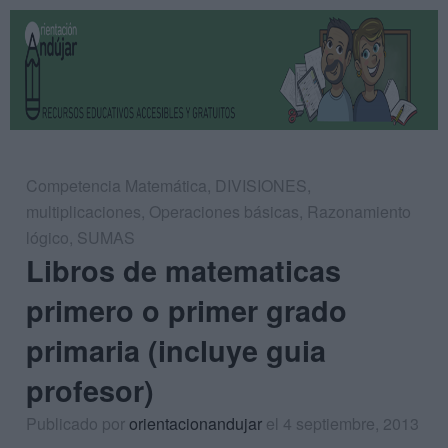
Competencia Matemática
,
DIVISIONES
,
multiplicaciones
,
Operaciones básicas
,
Razonamiento
lógico
,
SUMAS
Libros de matematicas
primero o primer grado
primaria (incluye guia
profesor)
Publicado por
orientacionandujar
el 4 septiembre, 2013