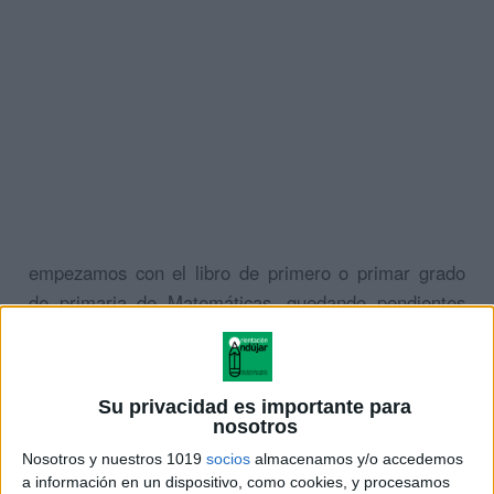
empezamos con el libro de primero o primar grado
de primaria de Matemáticas, quedando pendientes
los del resto de cursos y de las asignaturas de
Lengua y Conocimiento del Medio o Educación
Ambiental.
Su privacidad es importante para
nosotros
AYUDANOS A CRECER
Nosotros y nuestros 1019
socios
almacenamos y/o accedemos
a información en un dispositivo, como cookies, y procesamos