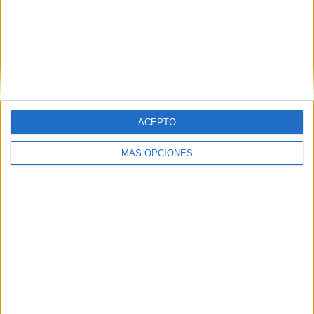
Altas
capacidades
Desafios
matemáticos
primero primaria
primer grado
Solucionarios
Desafios
ACEPTO
matemáticos
primero primaria
MÁS OPCIONES
primer grado
Etiquetas:
cuadernos de texto
Guatemala
guatematica
libros
libros de mates
libros gratis matematicas
primar grado
Primaria