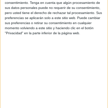
consentimiento.
Tenga en cuenta que algún procesamiento de
sus datos personales puede no requerir de su consentimiento,
pero usted tiene el derecho de rechazar tal procesamiento. Sus
preferencias se aplicarán solo a este sitio web. Puede cambiar
sus preferencias o retirar su consentimiento en cualquier
momento volviendo a este sitio y haciendo clic en el botón
Acerca de orientacionandujar
"Privacidad" en la parte inferior de la página web.
Orientación Andújar no es solo un blog, es la apuesta
personal de dos profesores Ginés y Maribel, que
además de ser pareja, son los encargados de los
contenidos que encontramos dentro del blog y en el
cual, vuelcan la mayor parte del tiempo, que sus tareas
como docentes, y voluntarios en sus meses de verano
les permite.
1 COMENTARIO
Silvia Vasquez