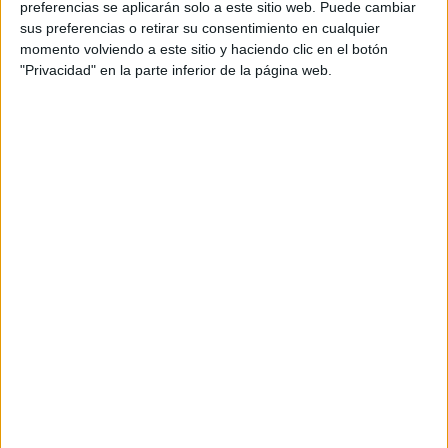
además de ser pareja, son los encargados de los
preferencias se aplicarán solo a este sitio web. Puede cambiar
sus preferencias o retirar su consentimiento en cualquier
contenidos que encontramos dentro del blog y en el
momento volviendo a este sitio y haciendo clic en el botón
cual, vuelcan la mayor parte del tiempo, que sus tareas
"Privacidad" en la parte inferior de la página web.
como docentes, y voluntarios en sus meses de verano
les permite.
DEJA UNA RESPUESTA
Tu dirección de correo electrónico no será
publicada.
Los campos obligatorios están marcados
con
*
Comentario
*