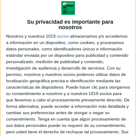
Su privacidad es importante para
nosotros
Nosotros y nuestros 1019
socios
almacenamos y/o accedemos
a información en un dispositivo, como cookies, y procesamos
datos personales, como identificadores únicos e información
estándar enviada por un dispositivo para publicidad y contenido
personalizado, medición de publicidad y contenido,
investigación de audiencia y desarrollo de servicios.
Con su
permiso, nosotros y nuestros socios podemos utilizar datos de
localización geográfica precisa e identificación mediante las
tarjeta b-2 terminados bir y buir
características de dispositivos. Puede hacer clic para otorgarnos
su consentimiento a nosotros y a nuestros 1019 socios para
que llevemos a cabo el procesamiento previamente descrito. De
forma alternativa, puede acceder a información más detallada y
cambiar sus preferencias antes de otorgar o negar su
Acerca de orientacionandujar
consentimiento.
Tenga en cuenta que algún procesamiento de
Orientación Andújar no es solo un blog, es la apuesta
sus datos personales puede no requerir de su consentimiento,
personal de dos profesores Ginés y Maribel, que
pero usted tiene el derecho de rechazar tal procesamiento. Sus