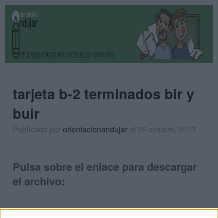
tarjeta b-2 terminados bir y
buir
Publicado por
orientacionandujar
el 25 octubre, 2013
Pulsa sobre el enlace para descargar
el archivo: