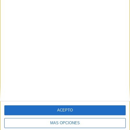
Nombre
*
Correo electrónico
*
Web
ACEPTO
MÁS OPCIONES