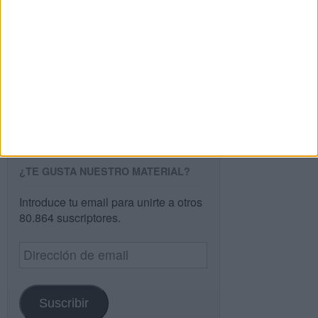
Buscar
Buscar
¿TE GUSTA NUESTRO MATERIAL?
Introduce tu email para unirte a otros
80.864 suscriptores.
Dirección
de
email
Suscribir