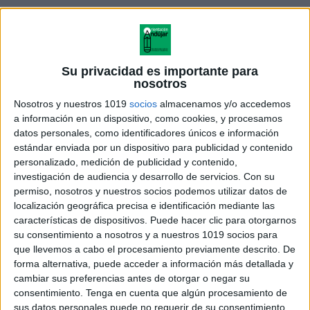
Previamente le hemos presentado un mapa de
Su privacidad es importante para
nosotros
España donde vienen representadas cada una de las
comunidades con sus respectivas banderas.
Nosotros y nuestros 1019
socios
almacenamos y/o accedemos
a información en un dispositivo, como cookies, y procesamos
datos personales, como identificadores únicos e información
estándar enviada por un dispositivo para publicidad y contenido
personalizado, medición de publicidad y contenido,
EJEMPLO DE LA ACTIVIDAD Día de la
investigación de audiencia y desarrollo de servicios.
Con su
permiso, nosotros y nuestros socios podemos utilizar datos de
Constitución
localización geográfica precisa e identificación mediante las
características de dispositivos. Puede hacer clic para otorgarnos
su consentimiento a nosotros y a nuestros 1019 socios para
que llevemos a cabo el procesamiento previamente descrito. De
forma alternativa, puede acceder a información más detallada y
cambiar sus preferencias antes de otorgar o negar su
consentimiento.
Tenga en cuenta que algún procesamiento de
sus datos personales puede no requerir de su consentimiento,