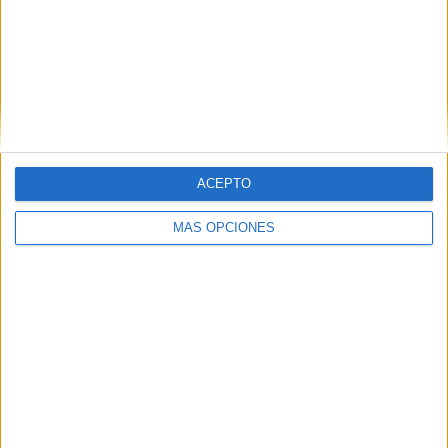
Primaria y ESO
DÍA DE LA
CONSTITUCION;
banderas y
territorios de las
CCAA
Actividad Día de
la Constitución
ACEPTO
Española: La
bandera intrusa
MÁS OPCIONES
Etiquetas:
actividades
ACTIVIDADES CONSTITUCIÓN
autónomas
bandera
bandera de clase
colgante
colorear
comunidades
Día de la constitución
Educación