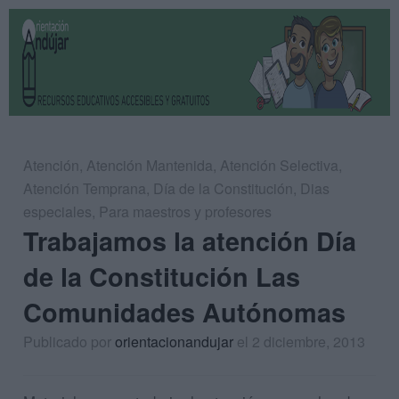
Atención
,
Atención Mantenida
,
Atención Selectiva
,
Atención Temprana
,
Día de la Constitución
,
Dias
especiales
,
Para maestros y profesores
Trabajamos la atención Día
de la Constitución Las
Comunidades Autónomas
Publicado por
orientacionandujar
el 2 diciembre, 2013