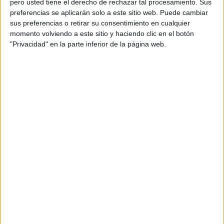
pero usted tiene el derecho de rechazar tal procesamiento. Sus
preferencias se aplicarán solo a este sitio web. Puede cambiar
Acerca de orientacionandujar
sus preferencias o retirar su consentimiento en cualquier
momento volviendo a este sitio y haciendo clic en el botón
Orientación Andújar no es solo un blog, es la apuesta
"Privacidad" en la parte inferior de la página web.
personal de dos profesores Ginés y Maribel, que
además de ser pareja, son los encargados de los
contenidos que encontramos dentro del blog y en el
cual, vuelcan la mayor parte del tiempo, que sus tareas
como docentes, y voluntarios en sus meses de verano
les permite.
DEJA UNA RESPUESTA
Tu dirección de correo electrónico no será
publicada.
Los campos obligatorios están marcados
con
*