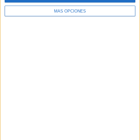
MÁS OPCIONES
Buscar
Buscar
¿TE GUSTA NUESTRO MATERIAL?
Introduce tu email para unirte a otros
80.853 suscriptores.
Dirección