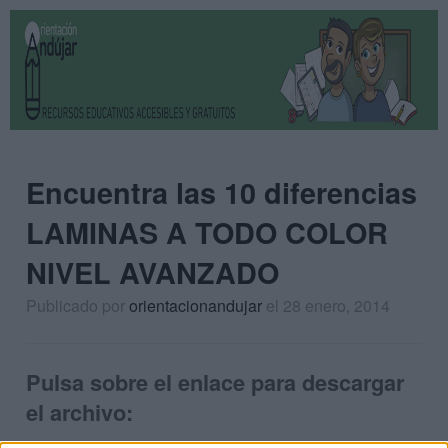
Encuentra las 10 diferencias
LAMINAS A TODO COLOR
NIVEL AVANZADO
Publicado por
orientacionandujar
el 28 enero, 2014
Pulsa sobre el enlace para descargar
el archivo: