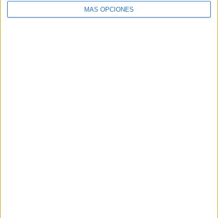
MÁS OPCIONES
Buscar
Buscar
¿TE GUSTA NUESTRO MATERIAL?
Introduce tu email para unirte a otros
80.864 suscriptores.
Dirección
de