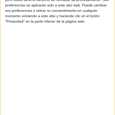
Acerca de orientacionandujar
preferencias se aplicarán solo a este sitio web. Puede cambiar
Orientación Andújar no es solo un blog, es la apuesta
sus preferencias o retirar su consentimiento en cualquier
momento volviendo a este sitio y haciendo clic en el botón
personal de dos profesores Ginés y Maribel, que
"Privacidad" en la parte inferior de la página web.
además de ser pareja, son los encargados de los
contenidos que encontramos dentro del blog y en el
cual, vuelcan la mayor parte del tiempo, que sus tareas
como docentes, y voluntarios en sus meses de verano
les permite.
DEJA UNA RESPUESTA
Tu dirección de correo electrónico no será
publicada.
Los campos obligatorios están marcados
con
*
Comentario
*