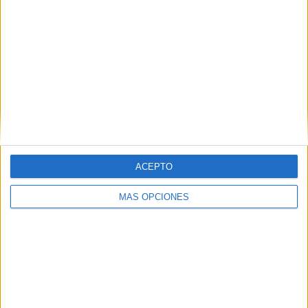
con
*
Comentario
*
ACEPTO
Nombre
*
MÁS OPCIONES
Correo electrónico
*
Web