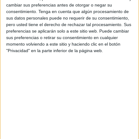
cambiar sus preferencias antes de otorgar o negar su
consentimiento.
Tenga en cuenta que algún procesamiento de
Acerca de orientacionandujar
sus datos personales puede no requerir de su consentimiento,
Orientación Andújar no es solo un blog, es la apuesta
pero usted tiene el derecho de rechazar tal procesamiento. Sus
personal de dos profesores Ginés y Maribel, que
preferencias se aplicarán solo a este sitio web. Puede cambiar
sus preferencias o retirar su consentimiento en cualquier
además de ser pareja, son los encargados de los
momento volviendo a este sitio y haciendo clic en el botón
contenidos que encontramos dentro del blog y en el
"Privacidad" en la parte inferior de la página web.
cual, vuelcan la mayor parte del tiempo, que sus tareas
como docentes, y voluntarios en sus meses de verano
les permite.
2 COMMENTS
elvira baez R.
Publicado
15 julio, 2014 a las 3:02 PM
Excelente material me ha ayudado bastante