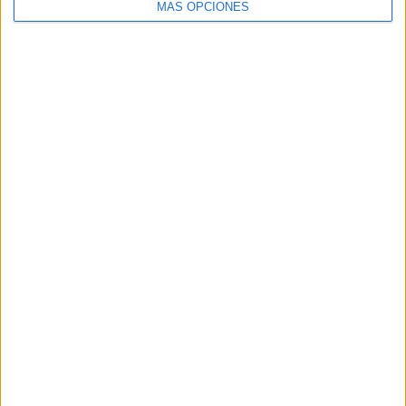
MÁS OPCIONES
Buscar
Buscar
¿TE GUSTA NUESTRO MATERIAL?
Introduce tu email para unirte a otros
80.869 suscriptores.
Dirección
de
email