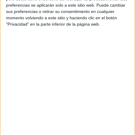
preferencias se aplicarán solo a este sitio web. Puede cambiar
Orientación Andújar no es solo un blog, es la apuesta
sus preferencias o retirar su consentimiento en cualquier
personal de dos profesores Ginés y Maribel, que
momento volviendo a este sitio y haciendo clic en el botón
además de ser pareja, son los encargados de los
"Privacidad" en la parte inferior de la página web.
contenidos que encontramos dentro del blog y en el
cual, vuelcan la mayor parte del tiempo, que sus tareas
como docentes, y voluntarios en sus meses de verano
les permite.
DEJA UNA RESPUESTA
Tu dirección de correo electrónico no será
publicada.
Los campos obligatorios están marcados
con
*
Comentario
*