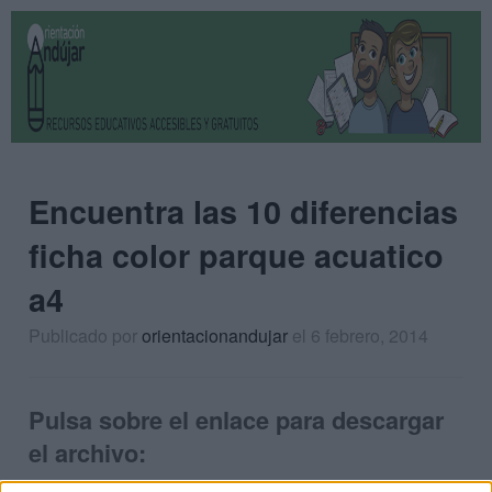
Encuentra las 10 diferencias
ficha color parque acuatico
a4
Publicado por
orientacionandujar
el 6 febrero, 2014
Pulsa sobre el enlace para descargar
el archivo: