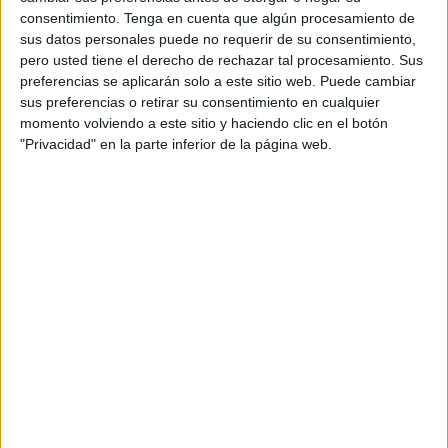
consentimiento.
Tenga en cuenta que algún procesamiento de
sus datos personales puede no requerir de su consentimiento,
pero usted tiene el derecho de rechazar tal procesamiento. Sus
preferencias se aplicarán solo a este sitio web. Puede cambiar
sus preferencias o retirar su consentimiento en cualquier
Acerca de orientacionandujar
momento volviendo a este sitio y haciendo clic en el botón
"Privacidad" en la parte inferior de la página web.
Orientación Andújar no es solo un blog, es la apuesta
personal de dos profesores Ginés y Maribel, que
además de ser pareja, son los encargados de los
contenidos que encontramos dentro del blog y en el
cual, vuelcan la mayor parte del tiempo, que sus tareas
como docentes, y voluntarios en sus meses de verano
les permite.
1 COMENTARIO
maria dolores cerredo