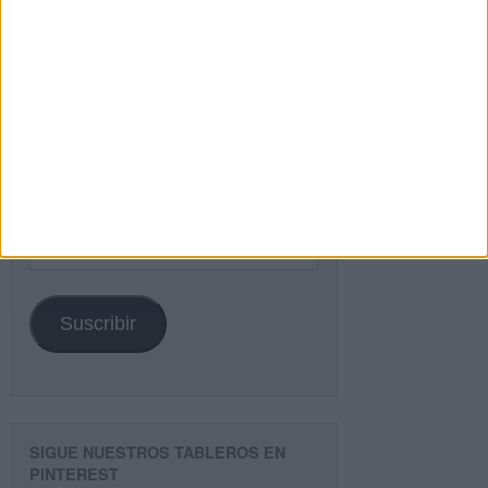
Buscar
¿TE GUSTA NUESTRO MATERIAL?
Introduce tu email para unirte a otros
80.844 suscriptores.
Dirección
de
email
Suscribir
SIGUE NUESTROS TABLEROS EN
PINTEREST