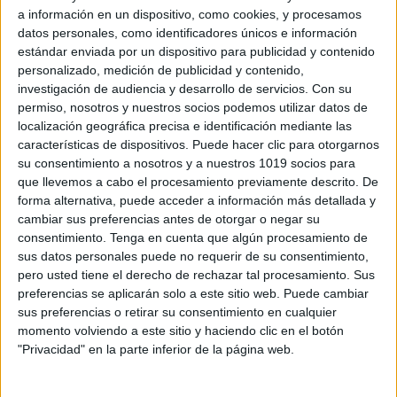
a información en un dispositivo, como cookies, y procesamos
Orientación Andújar no es solo un blog, es la apuesta
datos personales, como identificadores únicos e información
personal de dos profesores Ginés y Maribel, que
estándar enviada por un dispositivo para publicidad y contenido
además de ser pareja, son los encargados de los
personalizado, medición de publicidad y contenido,
contenidos que encontramos dentro del blog y en el
investigación de audiencia y desarrollo de servicios.
Con su
permiso, nosotros y nuestros socios podemos utilizar datos de
cual, vuelcan la mayor parte del tiempo, que sus tareas
localización geográfica precisa e identificación mediante las
como docentes, y voluntarios en sus meses de verano
características de dispositivos. Puede hacer clic para otorgarnos
les permite.
su consentimiento a nosotros y a nuestros 1019 socios para
que llevemos a cabo el procesamiento previamente descrito. De
forma alternativa, puede acceder a información más detallada y
8 COMMENTS
cambiar sus preferencias antes de otorgar o negar su
consentimiento.
Tenga en cuenta que algún procesamiento de
sus datos personales puede no requerir de su consentimiento,
Benilde Hurtado
pero usted tiene el derecho de rechazar tal procesamiento. Sus
Publicado
23 marzo, 2014 a las 2:16 PM
preferencias se aplicarán solo a este sitio web. Puede cambiar
Los felicito por ese maravilloso apoyo que
sus preferencias o retirar su consentimiento en cualquier
momento volviendo a este sitio y haciendo clic en el botón
ofrecen a docentes ,padres, y personas
"Privacidad" en la parte inferior de la página web.
involucradas en la noble y bella misión de
formar el presente y futuro de nuestros