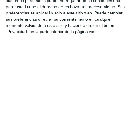
sus datos personales puede no requerir de su consentimiento,
DECARGATE LAS PLANTILLAS EN PDF
pero usted tiene el derecho de rechazar tal procesamiento. Sus
preferencias se aplicarán solo a este sitio web. Puede cambiar
sus preferencias o retirar su consentimiento en cualquier
Plantilla para poner notas compatile office 97-2003
momento volviendo a este sitio y haciendo clic en el botón
"Privacidad" en la parte inferior de la página web.
Plantilla para poner notas office 2007
Gracias por el aporte a Antonio Ciudad-Real
Comparte esto:
Facebook
X
MAS RECURSOS SOBRE ESTE TEMA
Hojas excel
para poner las
notas