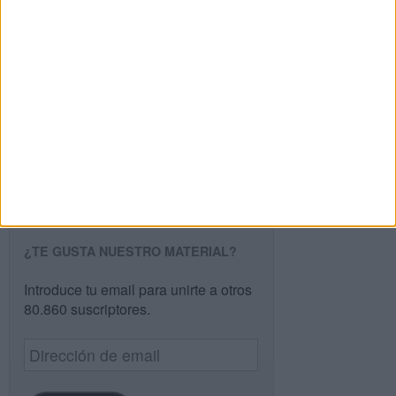
Buscar
Buscar
¿TE GUSTA NUESTRO MATERIAL?
Introduce tu email para unirte a otros
80.860 suscriptores.
Dirección
de
email