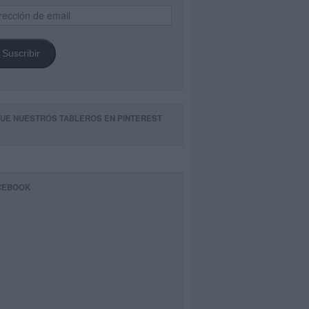
ección
il
Suscribir
GUE NUESTROS TABLEROS EN PINTEREST
CEBOOK