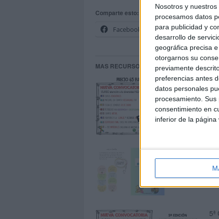
Nosotros y nuestro
Comparte esto:
procesamos datos per
para publicidad y co
Facebook
X
desarrollo de servici
geográfica precisa e 
otorgarnos su conse
MAS RECURSOS SOBRE ESTE TEMA
previamente descrito
preferencias antes d
NU
datos personales pue
AT
procesamiento. Sus p
consentimiento en cu
inferior de la página
Le
M
5ª