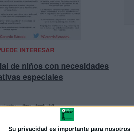
PUEDE INTERESAR
icial de niños con necesidades
tivas especiales
n dreada por
@gerardoestrada9
ndo el artículo de Santiago Moll
Su privacidad es importante para nosotros
UENTE:
justificaturespuesta