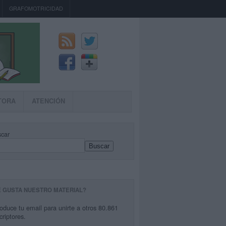
GRAFOMOTRICIDAD
TORA
ATENCIÓN
car
Buscar
E GUSTA NUESTRO MATERIAL?
roduce tu email para unirte a otros 80.861
criptores.