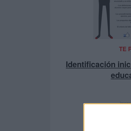
TE 
Identificación in
educa
image
Siguie
F