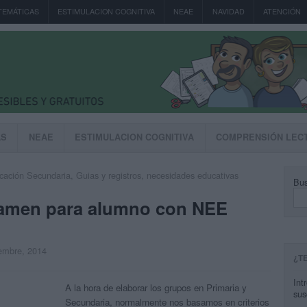
TEMÁTICAS
ESTIMULACION COGNITIVA
NEAE
NAVIDAD
ATENCIÓN
AS
NEAE
ESTIMULACION COGNITIVA
COMPRENSIÓN LEC
cación Secundaria
,
Guias y registros
,
necesidades educativas
Bus
amen para alumno con NEE
iembre, 2014
¿T
Int
A la hora de elaborar los grupos en Primaria y
sus
Secundaria, normalmente nos basamos en criterios