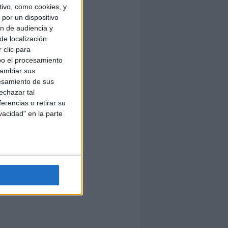
ivo, como cookies, y
por un dispositivo
ón de audiencia y
de localización
 clic para
bo el procesamiento
cambiar sus
esamiento de sus
echazar tal
erencias o retirar su
vacidad" en la parte