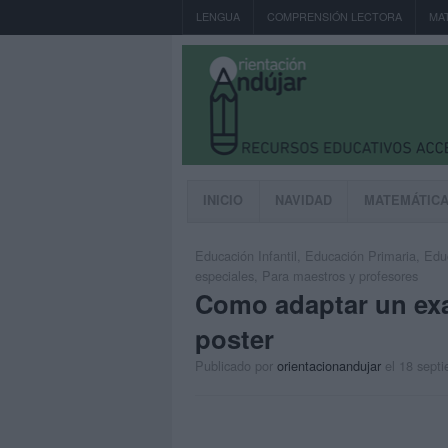
LENGUA
COMPRENSIÓN LECTORA
MA
INICIO
NAVIDAD
MATEMÁTIC
Educación Infantil
,
Educación Primaria
,
Edu
especiales
,
Para maestros y profesores
Como adaptar un ex
poster
Publicado por
orientacionandujar
el 18 sept