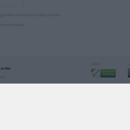
siguientes comentarios a esta entrada.
 nueva entrada.
Calidad:
L
 arriba
rved