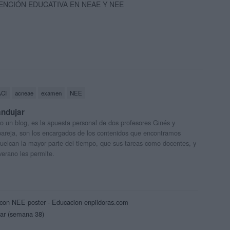
ENCIÓN EDUCATIVA EN NEAE Y NEE
ACI
acneae
examen
NEE
andujar
o un blog, es la apuesta personal de dos profesores Ginés y
areja, son los encargados de los contenidos que encontramos
 vuelcan la mayor parte del tiempo, que sus tareas como docentes, y
verano les permite.
on NEE poster - Educacion enpildoras.com
ar (semana 38)