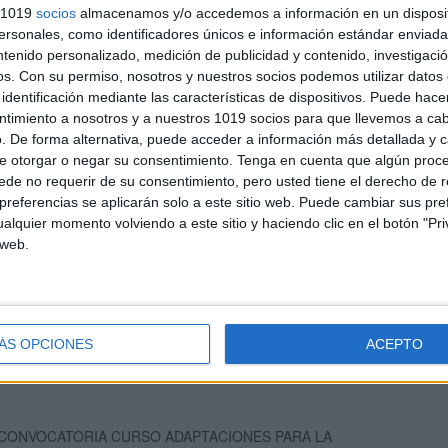
s 1019
socios
almacenamos y/o accedemos a información en un disposit
sonales, como identificadores únicos e información estándar enviada 
ntenido personalizado, medición de publicidad y contenido, investigaci
os.
Con su permiso, nosotros y nuestros socios podemos utilizar datos 
identificación mediante las características de dispositivos. Puede hacer
ntimiento a nosotros y a nuestros 1019 socios para que llevemos a ca
. De forma alternativa, puede acceder a información más detallada y 
e otorgar o negar su consentimiento.
Tenga en cuenta que algún proc
EVA CONVOCATORIA CURSO ADAPTACIONES PARA LA
de no requerir de su consentimiento, pero usted tiene el derecho de r
ENCIÓN EDUCATIVA EN NEAE Y NEE
referencias se aplicarán solo a este sitio web. Puede cambiar sus pref
alquier momento volviendo a este sitio y haciendo clic en el botón "Pri
 web.
gislación educativa y NEAE
ÁS OPCIONES
ACEPTO
 CONVOCATORIA CURSO ADAPTACIONES PARA LA