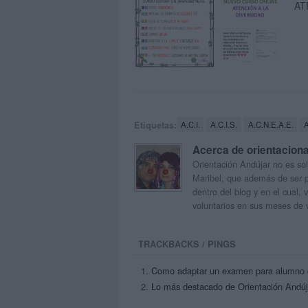
AT
Etiquetas:
A.C.I.
A.C.I.S.
A.C.N.E.A.E.
Acerca de orientacion
Orientación Andújar no es sol
Maribel, que además de ser p
dentro del blog y en el cual,
voluntarios en sus meses de 
TRACKBACKS / PINGS
Como adaptar un examen para alumno c
Lo más destacado de Orientación Andúj