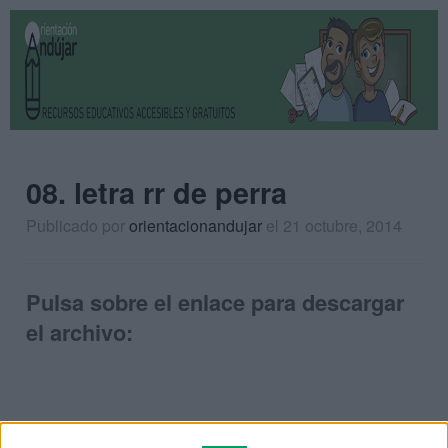
08. letra rr de perra
Publicado por
orientacionandujar
el 21 octubre, 2014
Pulsa sobre el enlace para descargar
el archivo: