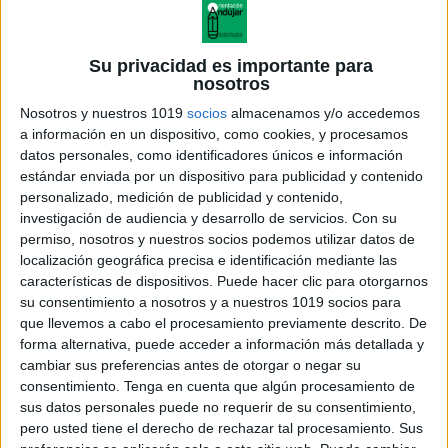
Su privacidad es importante para
nosotros
Nosotros y nuestros 1019
socios
almacenamos y/o accedemos
a información en un dispositivo, como cookies, y procesamos
datos personales, como identificadores únicos e información
estándar enviada por un dispositivo para publicidad y contenido
personalizado, medición de publicidad y contenido,
investigación de audiencia y desarrollo de servicios.
Con su
08. letra rr de perra
permiso, nosotros y nuestros socios podemos utilizar datos de
localización geográfica precisa e identificación mediante las
características de dispositivos. Puede hacer clic para otorgarnos
su consentimiento a nosotros y a nuestros 1019 socios para
que llevemos a cabo el procesamiento previamente descrito. De
Acerca de orientacionandujar
forma alternativa, puede acceder a información más detallada y
Orientación Andújar no es solo un blog, es la apuesta
cambiar sus preferencias antes de otorgar o negar su
consentimiento.
Tenga en cuenta que algún procesamiento de
personal de dos profesores Ginés y Maribel, que
sus datos personales puede no requerir de su consentimiento,
además de ser pareja, son los encargados de los
pero usted tiene el derecho de rechazar tal procesamiento. Sus
contenidos que encontramos dentro del blog y en el