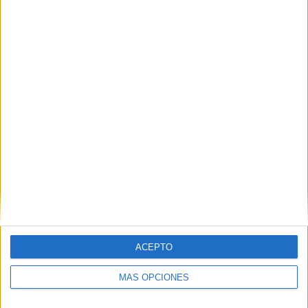
Nombre
*
Correo electrónico
*
Web
ACEPTO
MÁS OPCIONES