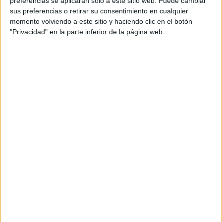
preferencias se aplicarán solo a este sitio web. Puede cambiar
cual, vuelcan la mayor parte del tiempo, que sus tareas
sus preferencias o retirar su consentimiento en cualquier
momento volviendo a este sitio y haciendo clic en el botón
como docentes, y voluntarios en sus meses de verano
"Privacidad" en la parte inferior de la página web.
les permite.
DEJA UNA RESPUESTA
Tu dirección de correo electrónico no será
publicada.
Los campos obligatorios están marcados
con
*
Comentario
*