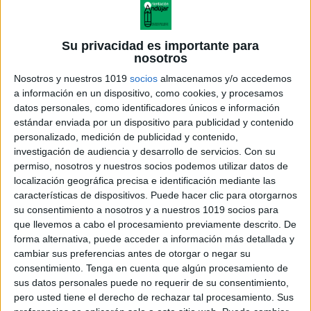
Su privacidad es importante para
nosotros
Nosotros y nuestros 1019
socios
almacenamos y/o accedemos
a información en un dispositivo, como cookies, y procesamos
datos personales, como identificadores únicos e información
estándar enviada por un dispositivo para publicidad y contenido
personalizado, medición de publicidad y contenido,
investigación de audiencia y desarrollo de servicios.
Con su
monkey3
permiso, nosotros y nuestros socios podemos utilizar datos de
localización geográfica precisa e identificación mediante las
características de dispositivos. Puede hacer clic para otorgarnos
su consentimiento a nosotros y a nuestros 1019 socios para
que llevemos a cabo el procesamiento previamente descrito. De
Acerca de orientacionandujar
forma alternativa, puede acceder a información más detallada y
Orientación Andújar no es solo un blog, es la apuesta
cambiar sus preferencias antes de otorgar o negar su
consentimiento.
Tenga en cuenta que algún procesamiento de
personal de dos profesores Ginés y Maribel, que
sus datos personales puede no requerir de su consentimiento,
además de ser pareja, son los encargados de los
pero usted tiene el derecho de rechazar tal procesamiento. Sus
contenidos que encontramos dentro del blog y en el