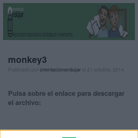
monkey3
Publicado por
orientacionandujar
el 21 octubre, 2014
Pulsa sobre el enlace para descargar
el archivo: