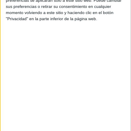
preferencias se aplicarán solo a este sitio web. Puede cambiar
cual, vuelcan la mayor parte del tiempo, que sus tareas
sus preferencias o retirar su consentimiento en cualquier
momento volviendo a este sitio y haciendo clic en el botón
como docentes, y voluntarios en sus meses de verano
"Privacidad" en la parte inferior de la página web.
les permite.
DEJA UNA RESPUESTA
Tu dirección de correo electrónico no será
publicada.
Los campos obligatorios están marcados
con
*
Comentario
*