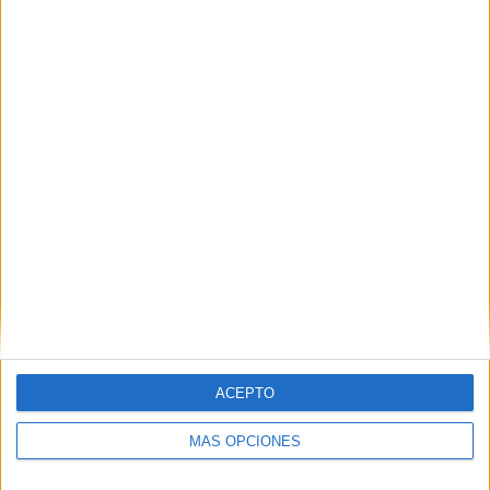
Nombre
*
Correo electrónico
*
Web
ACEPTO
MÁS OPCIONES