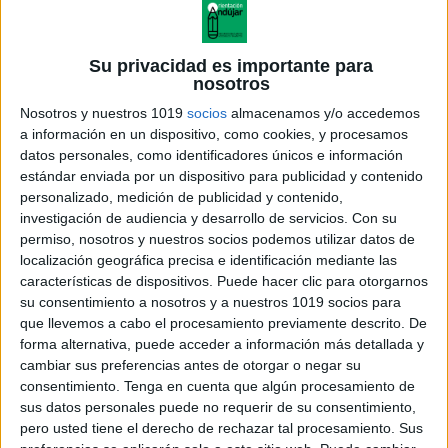
Su privacidad es importante para
nosotros
Nosotros y nuestros 1019
socios
almacenamos y/o accedemos
a información en un dispositivo, como cookies, y procesamos
datos personales, como identificadores únicos e información
estándar enviada por un dispositivo para publicidad y contenido
personalizado, medición de publicidad y contenido,
investigación de audiencia y desarrollo de servicios.
Con su
09. letra r de pera
permiso, nosotros y nuestros socios podemos utilizar datos de
localización geográfica precisa e identificación mediante las
características de dispositivos. Puede hacer clic para otorgarnos
su consentimiento a nosotros y a nuestros 1019 socios para
que llevemos a cabo el procesamiento previamente descrito. De
Acerca de orientacionandujar
forma alternativa, puede acceder a información más detallada y
Orientación Andújar no es solo un blog, es la apuesta
cambiar sus preferencias antes de otorgar o negar su
consentimiento.
Tenga en cuenta que algún procesamiento de
personal de dos profesores Ginés y Maribel, que
sus datos personales puede no requerir de su consentimiento,
además de ser pareja, son los encargados de los
pero usted tiene el derecho de rechazar tal procesamiento. Sus
contenidos que encontramos dentro del blog y en el