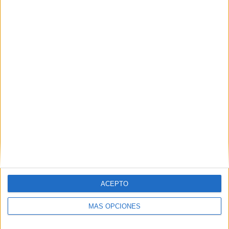
Nombre
*
Correo electrónico
*
Web
ACEPTO
MÁS OPCIONES