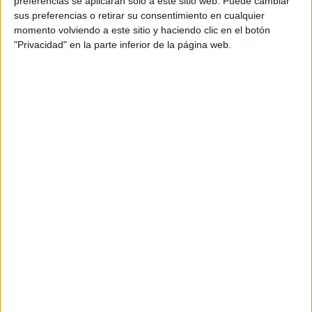
preferencias se aplicarán solo a este sitio web. Puede cambiar
cual, vuelcan la mayor parte del tiempo, que sus tareas
sus preferencias o retirar su consentimiento en cualquier
momento volviendo a este sitio y haciendo clic en el botón
como docentes, y voluntarios en sus meses de verano
"Privacidad" en la parte inferior de la página web.
les permite.
DEJA UNA RESPUESTA
Tu dirección de correo electrónico no será
publicada.
Los campos obligatorios están marcados
con
*
Comentario
*