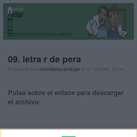
09. letra r de pera
Publicado por
orientacionandujar
el 27 octubre, 2014
Pulsa sobre el enlace para descargar
el archivo: