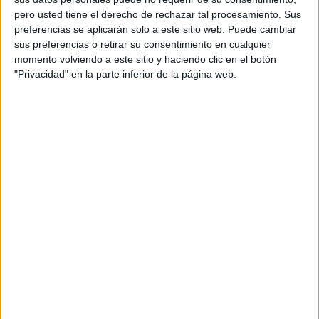
pero usted tiene el derecho de rechazar tal procesamiento. Sus
preferencias se aplicarán solo a este sitio web. Puede cambiar
sus preferencias o retirar su consentimiento en cualquier
momento volviendo a este sitio y haciendo clic en el botón
"Privacidad" en la parte inferior de la página web.
Acerca de orientacionandujar
Orientación Andújar no es solo un blog, es la apuesta
personal de dos profesores Ginés y Maribel, que
además de ser pareja, son los encargados de los
contenidos que encontramos dentro del blog y en el
cual, vuelcan la mayor parte del tiempo, que sus tareas
como docentes, y voluntarios en sus meses de verano
les permite.
DEJA UNA RESPUESTA