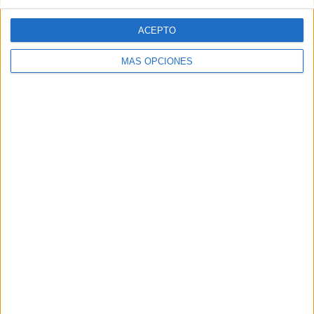
ACEPTO
Web
MÁS OPCIONES
Buscar
Buscar
¿TE GUSTA NUESTRO MATERIAL?