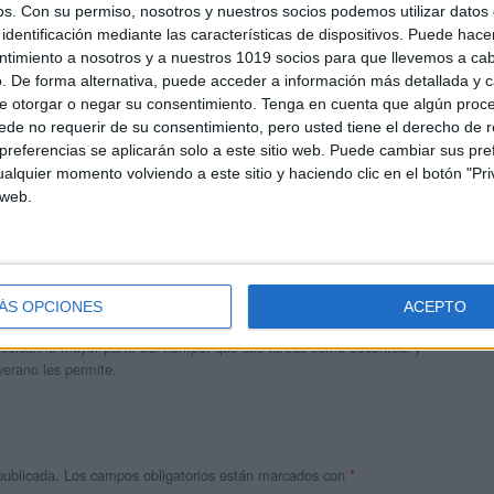
os.
Con su permiso, nosotros y nuestros socios podemos utilizar datos 
identificación mediante las características de dispositivos. Puede hacer
ntimiento a nosotros y a nuestros 1019 socios para que llevemos a ca
. De forma alternativa, puede acceder a información más detallada y 
e otorgar o negar su consentimiento.
Tenga en cuenta que algún proc
de no requerir de su consentimiento, pero usted tiene el derecho de r
referencias se aplicarán solo a este sitio web. Puede cambiar sus pref
alquier momento volviendo a este sitio y haciendo clic en el botón "Pri
 web.
andujar
o un blog, es la apuesta personal de dos profesores Ginés y
ÁS OPCIONES
ACEPTO
areja, son los encargados de los contenidos que encontramos
 vuelcan la mayor parte del tiempo, que sus tareas como docentes, y
verano les permite.
publicada.
Los campos obligatorios están marcados con
*