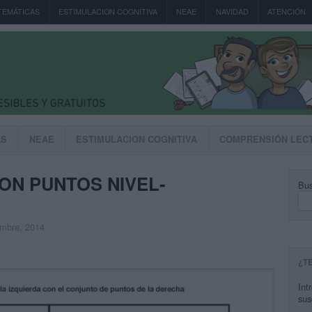
TEMÁTICAS
ESTIMULACION COGNITIVA
NEAE
NAVIDAD
ATENCIÓN
AS
NEAE
ESTIMULACION COGNITIVA
COMPRENSIÓN LEC
ON PUNTOS NIVEL-
Bus
embre, 2014
¿T
Int
sus