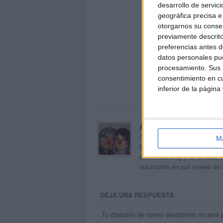
desarrollo de servici
geográfica precisa e 
otorgarnos su conse
previamente descrito
preferencias antes d
datos personales pue
procesamiento. Sus p
consentimiento en cu
inferior de la página
Acerca de orientacion
Orientación Andújar no es sol
M
Maribel, que además de ser p
dentro del blog y en el cual,
voluntarios en sus meses de 
DEJA UNA RESPUESTA
Tu dirección de correo electrónico no será 