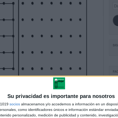
Dir
de
ema
SI
FA
Su privacidad es importante para nosotros
s 1019
socios
almacenamos y/o accedemos a información en un disposit
sonales, como identificadores únicos e información estándar enviada 
ntenido personalizado, medición de publicidad y contenido, investigaci