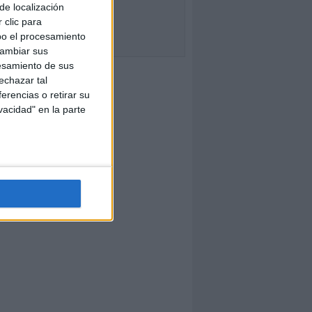
de localización
 clic para
bo el procesamiento
cambiar sus
esamiento de sus
echazar tal
erencias o retirar su
vacidad" en la parte