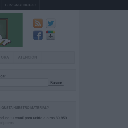
GRAFOMOTRICIDAD
TORA
ATENCIÓN
car
Buscar
E GUSTA NUESTRO MATERIAL?
roduce tu email para unirte a otros 80.859
criptores.