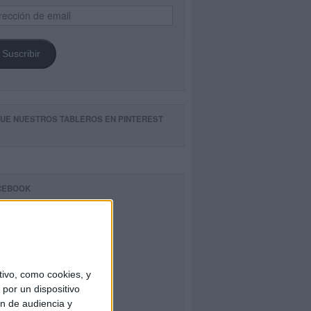
ección
il
Suscribir
GUE NUESTROS TABLEROS EN PINTEREST
CEBOOK
ivo, como cookies, y
por un dispositivo
ón de audiencia y