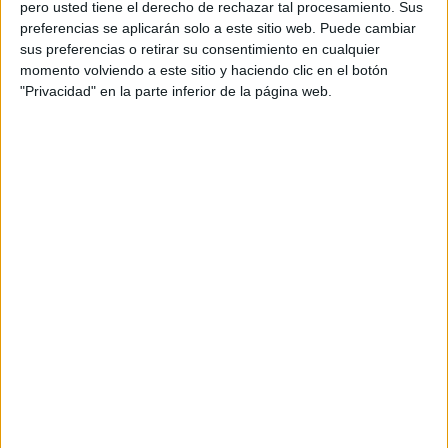
pero usted tiene el derecho de rechazar tal procesamiento. Sus
preferencias se aplicarán solo a este sitio web. Puede cambiar
sus preferencias o retirar su consentimiento en cualquier
Acerca de orientacionandujar
momento volviendo a este sitio y haciendo clic en el botón
"Privacidad" en la parte inferior de la página web.
Orientación Andújar no es solo un blog, es la apuesta
personal de dos profesores Ginés y Maribel, que
además de ser pareja, son los encargados de los
contenidos que encontramos dentro del blog y en el
cual, vuelcan la mayor parte del tiempo, que sus tareas
como docentes, y voluntarios en sus meses de verano
les permite.
DEJA UNA RESPUESTA
Tu dirección de correo electrónico no será
publicada.
Los campos obligatorios están marcados
con
*