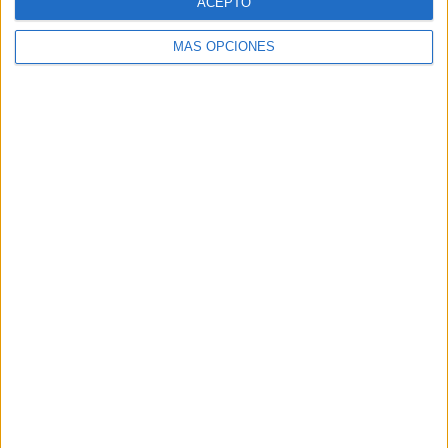
ACEPTO
MÁS OPCIONES
Buscar
Buscar
¿TE GUSTA NUESTRO MATERIAL?
Introduce tu email para unirte a otros
80.852 suscriptores.