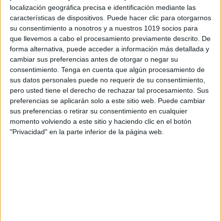
localización geográfica precisa e identificación mediante las
características de dispositivos. Puede hacer clic para otorgarnos
su consentimiento a nosotros y a nuestros 1019 socios para
que llevemos a cabo el procesamiento previamente descrito. De
forma alternativa, puede acceder a información más detallada y
cambiar sus preferencias antes de otorgar o negar su
consentimiento.
Tenga en cuenta que algún procesamiento de
sus datos personales puede no requerir de su consentimiento,
pero usted tiene el derecho de rechazar tal procesamiento. Sus
Acerca de orientacionandujar
preferencias se aplicarán solo a este sitio web. Puede cambiar
Orientación Andújar no es solo un blog, es la apuesta
sus preferencias o retirar su consentimiento en cualquier
personal de dos profesores Ginés y Maribel, que
momento volviendo a este sitio y haciendo clic en el botón
"Privacidad" en la parte inferior de la página web.
además de ser pareja, son los encargados de los
contenidos que encontramos dentro del blog y en el
cual, vuelcan la mayor parte del tiempo, que sus tareas
como docentes, y voluntarios en sus meses de verano
les permite.
5 COMMENTS