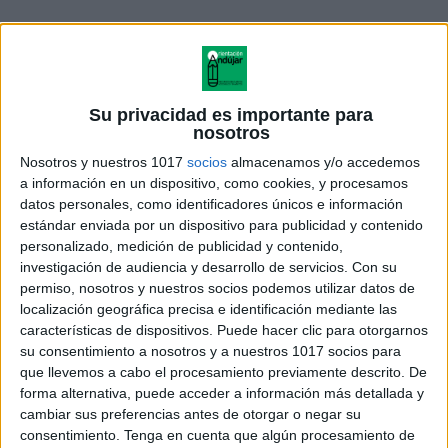
Su privacidad es importante para
nosotros
Nosotros y nuestros 1017
socios
almacenamos y/o accedemos
a información en un dispositivo, como cookies, y procesamos
datos personales, como identificadores únicos e información
estándar enviada por un dispositivo para publicidad y contenido
personalizado, medición de publicidad y contenido,
Dominó imagenes R
investigación de audiencia y desarrollo de servicios.
Con su
permiso, nosotros y nuestros socios podemos utilizar datos de
localización geográfica precisa e identificación mediante las
características de dispositivos. Puede hacer clic para otorgarnos
su consentimiento a nosotros y a nuestros 1017 socios para
Acerca de orientacionandujar
que llevemos a cabo el procesamiento previamente descrito. De
Orientación Andújar no es solo un blog, es la apuesta
forma alternativa, puede acceder a información más detallada y
cambiar sus preferencias antes de otorgar o negar su
personal de dos profesores Ginés y Maribel, que
consentimiento.
Tenga en cuenta que algún procesamiento de
además de ser pareja, son los encargados de los