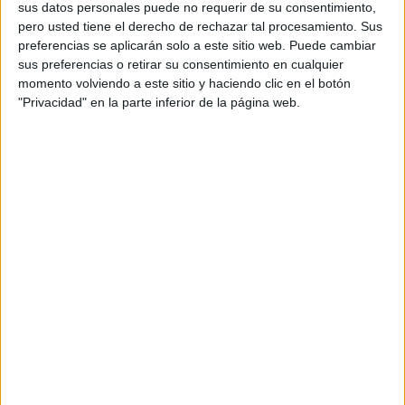
sus datos personales puede no requerir de su consentimiento,
contenidos que encontramos dentro del blog y en el
pero usted tiene el derecho de rechazar tal procesamiento. Sus
cual, vuelcan la mayor parte del tiempo, que sus tareas
preferencias se aplicarán solo a este sitio web. Puede cambiar
sus preferencias o retirar su consentimiento en cualquier
como docentes, y voluntarios en sus meses de verano
momento volviendo a este sitio y haciendo clic en el botón
les permite.
"Privacidad" en la parte inferior de la página web.
1 COMENTARIO
Oliva Garrido
Publicado
1 marzo, 2018 a las 5:31 PM
Hola estoy buscando material para trabajar /
R / y me gustaria poder bajar el tablero para
jugar con mi hija.
RESPONDER