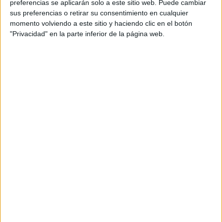
preferencias se aplicarán solo a este sitio web. Puede cambiar
contenidos que encontramos dentro del blog y en el
sus preferencias o retirar su consentimiento en cualquier
cual, vuelcan la mayor parte del tiempo, que sus tareas
momento volviendo a este sitio y haciendo clic en el botón
"Privacidad" en la parte inferior de la página web.
como docentes, y voluntarios en sus meses de verano
les permite.
DEJA UNA RESPUESTA
Tu dirección de correo electrónico no será
publicada.
Los campos obligatorios están marcados
con
*
Comentario
*