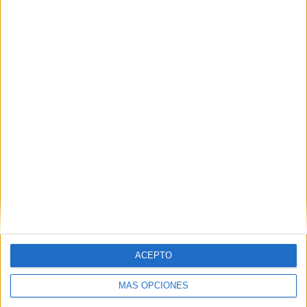
Nombre
*
Correo electrónico
*
Web
ACEPTO
MÁS OPCIONES