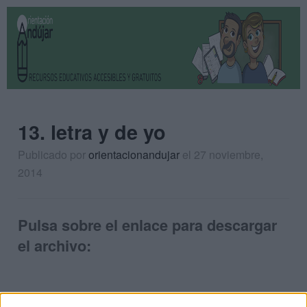
13. letra y de yo
Publicado por
orientacionandujar
el 27 noviembre,
2014
Pulsa sobre el enlace para descargar
el archivo: