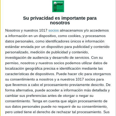
Su privacidad es importante para
nosotros
Nosotros y nuestros 1017
socios
almacenamos y/o accedemos
a información en un dispositivo, como cookies, y procesamos
datos personales, como identificadores únicos e información
estándar enviada por un dispositivo para publicidad y contenido
personalizado, medición de publicidad y contenido,
investigación de audiencia y desarrollo de servicios.
Con su
permiso, nosotros y nuestros socios podemos utilizar datos de
13. letra y de yo
localización geográfica precisa e identificación mediante las
características de dispositivos. Puede hacer clic para otorgarnos
su consentimiento a nosotros y a nuestros 1017 socios para
que llevemos a cabo el procesamiento previamente descrito. De
forma alternativa, puede acceder a información más detallada y
Acerca de orientacionandujar
cambiar sus preferencias antes de otorgar o negar su
Orientación Andújar no es solo un blog, es la apuesta
consentimiento.
Tenga en cuenta que algún procesamiento de
sus datos personales puede no requerir de su consentimiento,
personal de dos profesores Ginés y Maribel, que
pero usted tiene el derecho de rechazar tal procesamiento. Sus
además de ser pareja, son los encargados de los