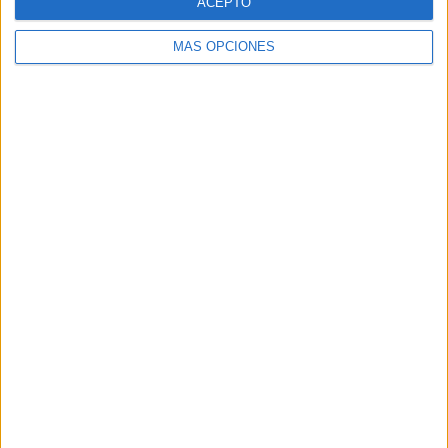
ACEPTO
MÁS OPCIONES
Buscar
Buscar
¿TE GUSTA NUESTRO MATERIAL?
Introduce tu email para unirte a otros
80.860 suscriptores.