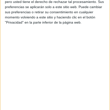
pero usted tiene el derecho de rechazar tal procesamiento. Sus
preferencias se aplicarán solo a este sitio web. Puede cambiar
sus preferencias o retirar su consentimiento en cualquier
Acerca de orientacionandujar
momento volviendo a este sitio y haciendo clic en el botón
"Privacidad" en la parte inferior de la página web.
Orientación Andújar no es solo un blog, es la apuesta
personal de dos profesores Ginés y Maribel, que
además de ser pareja, son los encargados de los
contenidos que encontramos dentro del blog y en el
cual, vuelcan la mayor parte del tiempo, que sus tareas
como docentes, y voluntarios en sus meses de verano
les permite.
DEJA UNA RESPUESTA
Tu dirección de correo electrónico no será
publicada.
Los campos obligatorios están marcados
con
*