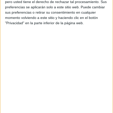
pero usted tiene el derecho de rechazar tal procesamiento. Sus
preferencias se aplicarán solo a este sitio web. Puede cambiar
sus preferencias o retirar su consentimiento en cualquier
Acerca de orientacionandujar
momento volviendo a este sitio y haciendo clic en el botón
"Privacidad" en la parte inferior de la página web.
Orientación Andújar no es solo un blog, es la apuesta
personal de dos profesores Ginés y Maribel, que
además de ser pareja, son los encargados de los
contenidos que encontramos dentro del blog y en el
cual, vuelcan la mayor parte del tiempo, que sus tareas
como docentes, y voluntarios en sus meses de verano
les permite.
DEJA UNA RESPUESTA
Tu dirección de correo electrónico no será
publicada.
Los campos obligatorios están marcados
con
*