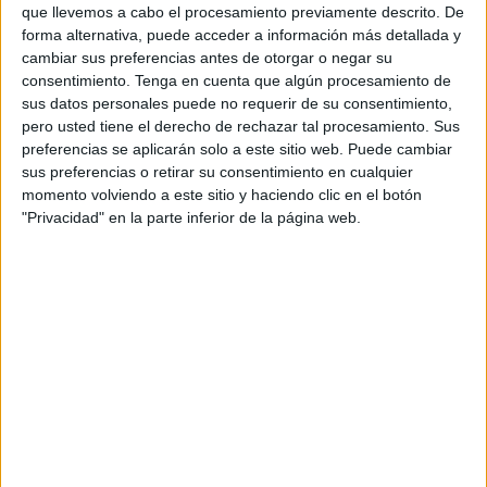
Orientación Andújar no es solo un blog, es la apuesta
que llevemos a cabo el procesamiento previamente descrito. De
personal de dos profesores Ginés y Maribel, que
forma alternativa, puede acceder a información más detallada y
cambiar sus preferencias antes de otorgar o negar su
además de ser pareja, son los encargados de los
consentimiento.
Tenga en cuenta que algún procesamiento de
contenidos que encontramos dentro del blog y en el
sus datos personales puede no requerir de su consentimiento,
cual, vuelcan la mayor parte del tiempo, que sus tareas
pero usted tiene el derecho de rechazar tal procesamiento. Sus
como docentes, y voluntarios en sus meses de verano
preferencias se aplicarán solo a este sitio web. Puede cambiar
sus preferencias o retirar su consentimiento en cualquier
les permite.
momento volviendo a este sitio y haciendo clic en el botón
"Privacidad" en la parte inferior de la página web.
5 COMMENTS
César
Publicado
18 marzo, 2015 a las 5:39 PM
Hola…cual sería la metodología para aplicar
las llaves de los pensadores.
RESPONDER