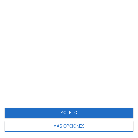
Thinkers Keys Llaves para pensadores | CEP
Telde – Gran Canaria
ortho knee doctors near me
DEJA UNA RESPUESTA
Tu dirección de correo electrónico no será
publicada.
Los campos obligatorios están marcados
con
*
Comentario
*
ACEPTO
MÁS OPCIONES