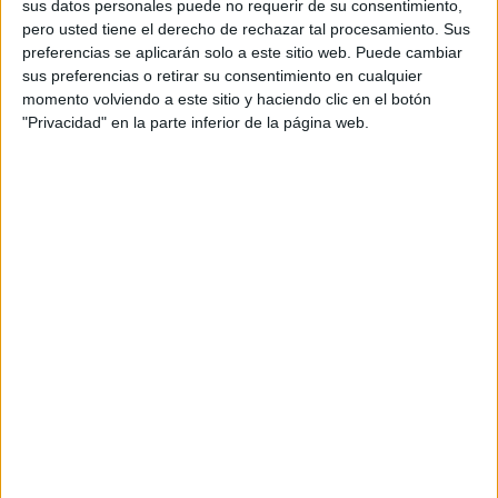
sus datos personales puede no requerir de su consentimiento,
pero usted tiene el derecho de rechazar tal procesamiento. Sus
preferencias se aplicarán solo a este sitio web. Puede cambiar
sus preferencias o retirar su consentimiento en cualquier
momento volviendo a este sitio y haciendo clic en el botón
"Privacidad" en la parte inferior de la página web.
Acerca de orientacionandujar
Orientación Andújar no es solo un blog, es la apuesta
personal de dos profesores Ginés y Maribel, que
además de ser pareja, son los encargados de los
contenidos que encontramos dentro del blog y en el
cual, vuelcan la mayor parte del tiempo, que sus tareas
como docentes, y voluntarios en sus meses de verano
les permite.
DEJA UNA RESPUESTA