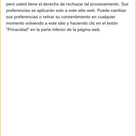
pero usted tiene el derecho de rechazar tal procesamiento. Sus
preferencias se aplicarán solo a este sitio web. Puede cambiar
sus preferencias o retirar su consentimiento en cualquier
momento volviendo a este sitio y haciendo clic en el botón
"Privacidad" en la parte inferior de la página web.
Acerca de orientacionandujar
Orientación Andújar no es solo un blog, es la apuesta
personal de dos profesores Ginés y Maribel, que
además de ser pareja, son los encargados de los
contenidos que encontramos dentro del blog y en el
cual, vuelcan la mayor parte del tiempo, que sus tareas
como docentes, y voluntarios en sus meses de verano
les permite.
DEJA UNA RESPUESTA
Tu dirección de correo electrónico no será
publicada.
Los campos obligatorios están marcados