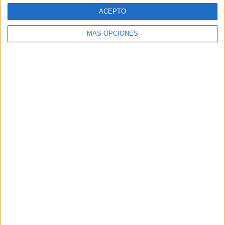
Web
ACEPTO
MÁS OPCIONES
Buscar
Buscar
¿TE GUSTA NUESTRO MATERIAL?
Introduce tu email para unirte a otros