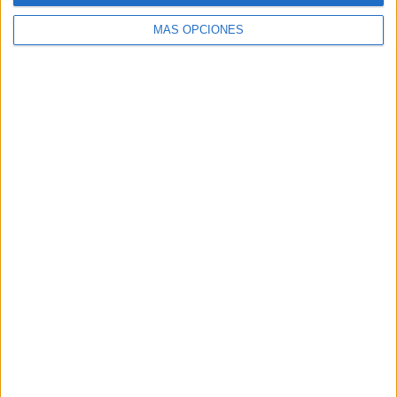
MÁS OPCIONES
Buscar
Buscar
¿TE GUSTA NUESTRO MATERIAL?
Introduce tu email para unirte a otros
80.861 suscriptores.
Dirección