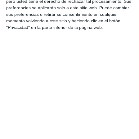
pero usted tiene el derecho de rechazar tal procesamiento. Sus
preferencias se aplicarán solo a este sitio web. Puede cambiar
Acerca de orientacionandujar
sus preferencias o retirar su consentimiento en cualquier
momento volviendo a este sitio y haciendo clic en el botón
Orientación Andújar no es solo un blog, es la apuesta
"Privacidad" en la parte inferior de la página web.
personal de dos profesores Ginés y Maribel, que
además de ser pareja, son los encargados de los
contenidos que encontramos dentro del blog y en el
cual, vuelcan la mayor parte del tiempo, que sus tareas
como docentes, y voluntarios en sus meses de verano
les permite.
DEJA UNA RESPUESTA
Tu dirección de correo electrónico no será
publicada.
Los campos obligatorios están marcados
con
*