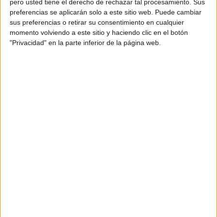
pero usted tiene el derecho de rechazar tal procesamiento. Sus
preferencias se aplicarán solo a este sitio web. Puede cambiar
Acerca de orientacionandujar
sus preferencias o retirar su consentimiento en cualquier
momento volviendo a este sitio y haciendo clic en el botón
Orientación Andújar no es solo un blog, es la apuesta
"Privacidad" en la parte inferior de la página web.
personal de dos profesores Ginés y Maribel, que
además de ser pareja, son los encargados de los
contenidos que encontramos dentro del blog y en el
cual, vuelcan la mayor parte del tiempo, que sus tareas
como docentes, y voluntarios en sus meses de verano
les permite.
DEJA UNA RESPUESTA
Tu dirección de correo electrónico no será
publicada.
Los campos obligatorios están marcados
con
*