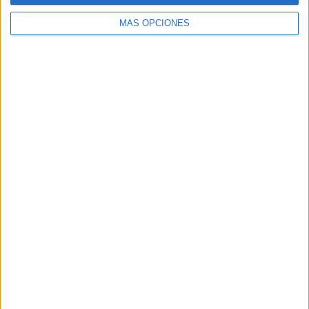
MÁS OPCIONES
Buscar
Buscar
¿TE GUSTA NUESTRO MATERIAL?
Introduce tu email para unirte a otros
80.870 suscriptores.
Dirección