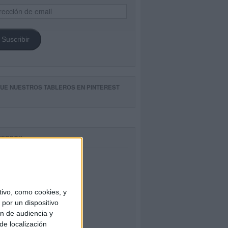
ección
il
Suscribir
GUE NUESTROS TABLEROS EN PINTEREST
CEBOOK
ivo, como cookies, y
por un dispositivo
ón de audiencia y
de localización