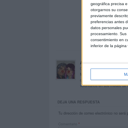
geográfica precisa e 
otorgarnos su conse
previamente descrito
preferencias antes d
datos personales pue
procesamiento. Sus p
consentimiento en cu
inferior de la página
Acerca de orientacion
Orientación Andújar no es sol
Maribel, que además de ser p
M
dentro del blog y en el cual,
voluntarios en sus meses de 
DEJA UNA RESPUESTA
Tu dirección de correo electrónico no será 
Comentario
*