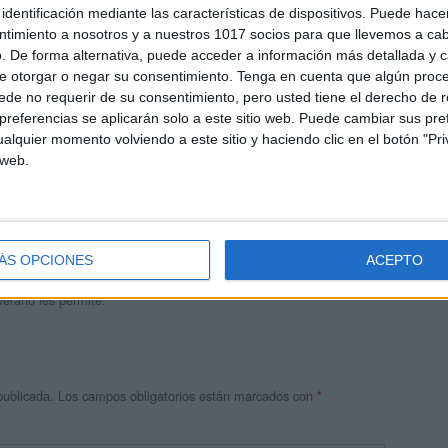
identificación mediante las características de dispositivos. Puede hacer
ntimiento a nosotros y a nuestros 1017 socios para que llevemos a ca
. De forma alternativa, puede acceder a información más detallada y 
e otorgar o negar su consentimiento.
Tenga en cuenta que algún proc
de no requerir de su consentimiento, pero usted tiene el derecho de r
referencias se aplicarán solo a este sitio web. Puede cambiar sus pref
alquier momento volviendo a este sitio y haciendo clic en el botón "Pri
 web.
andujar
o un blog, es la apuesta personal de dos profesores Ginés y
areja, son los encargados de los contenidos que encontramos
ÁS OPCIONES
ACEPTO
 vuelcan la mayor parte del tiempo, que sus tareas como docentes, y
verano les permite.
publicada.
Los campos obligatorios están marcados con
*