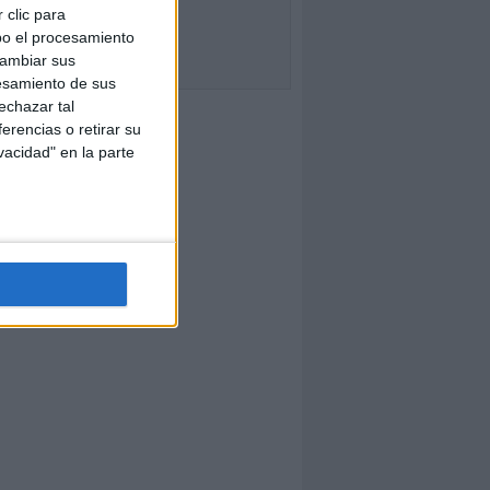
 clic para
bo el procesamiento
cambiar sus
esamiento de sus
echazar tal
erencias o retirar su
vacidad" en la parte