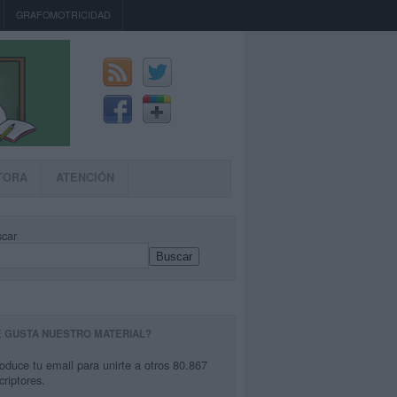
GRAFOMOTRICIDAD
TORA
ATENCIÓN
car
Buscar
E GUSTA NUESTRO MATERIAL?
roduce tu email para unirte a otros 80.867
criptores.