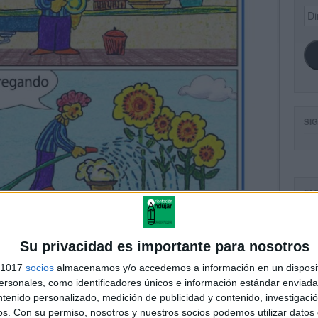
Dir
de
ema
SI
FA
Su privacidad es importante para nosotros
s 1017
socios
almacenamos y/o accedemos a información en un disposit
sonales, como identificadores únicos e información estándar enviada 
ntenido personalizado, medición de publicidad y contenido, investigaci
os.
Con su permiso, nosotros y nuestros socios podemos utilizar datos 