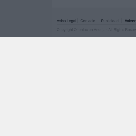
Aviso Legal
Contacto
Publicidad
Volver
Copyright Orientacion Andujar. All Rights Rese