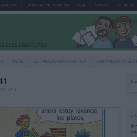
TEMÁTICAS
ESTIMULACION COGNITIVA
NEAE
NAVIDAD
ATENCIÓN
AS
NEAE
ESTIMULACION COGNITIVA
COMPRENSIÓN LEC
41
Bus
mbre, 2014
¿T
Int
sus