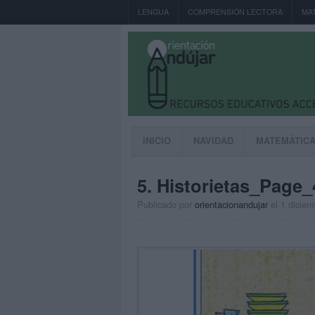
LENGUA
COMPRENSIÓN LECTORA
MA
INICIO
NAVIDAD
MATEMÁTIC
5. Historietas_Page_
Publicado por
orientacionandujar
el 1 dicie