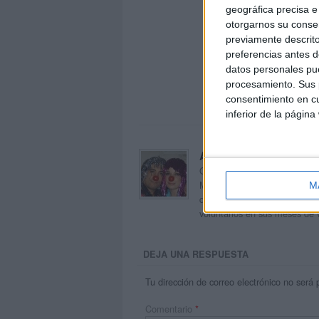
geográfica precisa e 
otorgarnos su conse
previamente descrito
preferencias antes d
datos personales pue
procesamiento. Sus p
consentimiento en cu
inferior de la página
Acerca de orientacion
Orientación Andújar no es sol
Maribel, que además de ser p
M
dentro del blog y en el cual,
voluntarios en sus meses de 
DEJA UNA RESPUESTA
Tu dirección de correo electrónico no será 
Comentario
*