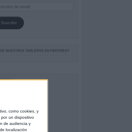
ección
il
Suscribir
GUE NUESTROS TABLEROS EN PINTEREST
CEBOOK
ivo, como cookies, y
por un dispositivo
ón de audiencia y
de localización