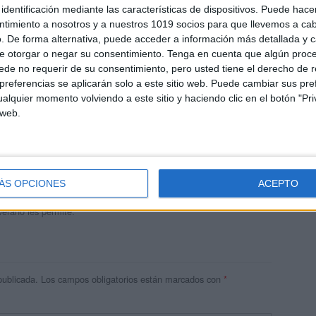
identificación mediante las características de dispositivos. Puede hacer
ntimiento a nosotros y a nuestros 1019 socios para que llevemos a ca
. De forma alternativa, puede acceder a información más detallada y 
e otorgar o negar su consentimiento.
Tenga en cuenta que algún proc
de no requerir de su consentimiento, pero usted tiene el derecho de r
referencias se aplicarán solo a este sitio web. Puede cambiar sus pref
alquier momento volviendo a este sitio y haciendo clic en el botón "Pri
 web.
andujar
o un blog, es la apuesta personal de dos profesores Ginés y
areja, son los encargados de los contenidos que encontramos
ÁS OPCIONES
ACEPTO
 vuelcan la mayor parte del tiempo, que sus tareas como docentes, y
verano les permite.
publicada.
Los campos obligatorios están marcados con
*