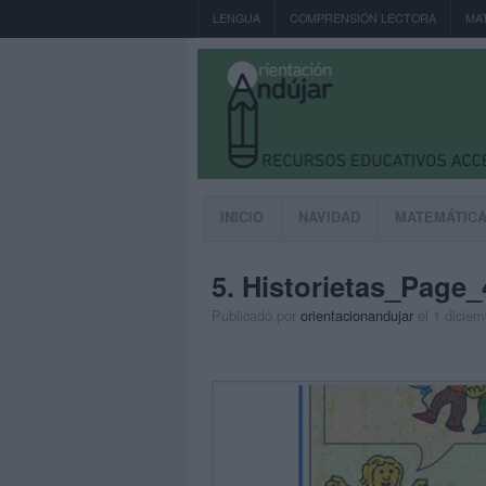
LENGUA
COMPRENSIÓN LECTORA
MA
INICIO
NAVIDAD
MATEMÁTIC
5. Historietas_Page_
Publicado por
orientacionandujar
el 1 dicie