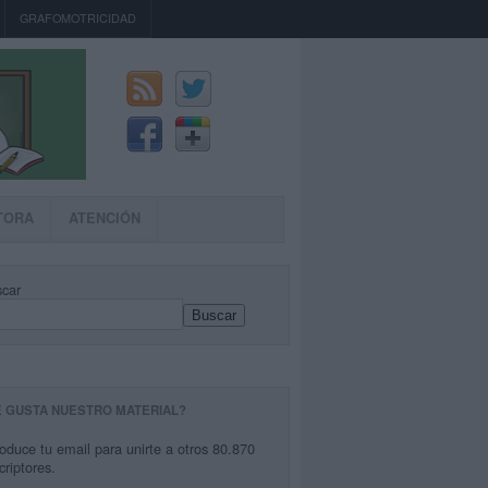
GRAFOMOTRICIDAD
TORA
ATENCIÓN
car
Buscar
E GUSTA NUESTRO MATERIAL?
roduce tu email para unirte a otros 80.870
criptores.