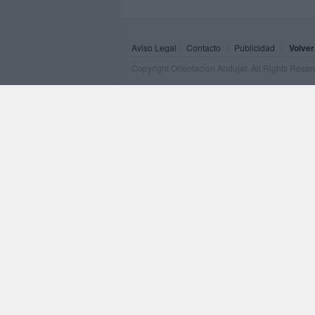
Aviso Legal
Contacto
Publicidad
Volver
Copyright Orientacion Andujar. All Rights Rese