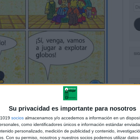
Dir
de
ema
SI
FA
Su privacidad es importante para nosotros
s 1019
socios
almacenamos y/o accedemos a información en un disposit
sonales, como identificadores únicos e información estándar enviada 
ntenido personalizado, medición de publicidad y contenido, investigaci
os.
Con su permiso, nosotros y nuestros socios podemos utilizar datos 