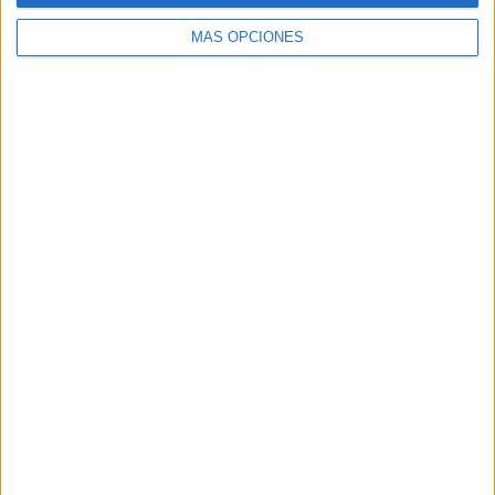
MÁS OPCIONES
Buscar
Buscar
¿TE GUSTA NUESTRO MATERIAL?
Introduce tu email para unirte a otros
80.861 suscriptores.
Dirección