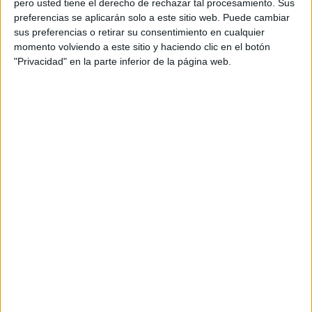
pero usted tiene el derecho de rechazar tal procesamiento. Sus
preferencias se aplicarán solo a este sitio web. Puede cambiar
Acerca de orientacionandujar
sus preferencias o retirar su consentimiento en cualquier
momento volviendo a este sitio y haciendo clic en el botón
Orientación Andújar no es solo un blog, es la apuesta
"Privacidad" en la parte inferior de la página web.
personal de dos profesores Ginés y Maribel, que
además de ser pareja, son los encargados de los
contenidos que encontramos dentro del blog y en el
cual, vuelcan la mayor parte del tiempo, que sus tareas
como docentes, y voluntarios en sus meses de verano
les permite.
DEJA UNA RESPUESTA
Tu dirección de correo electrónico no será
publicada.
Los campos obligatorios están marcados
con
*