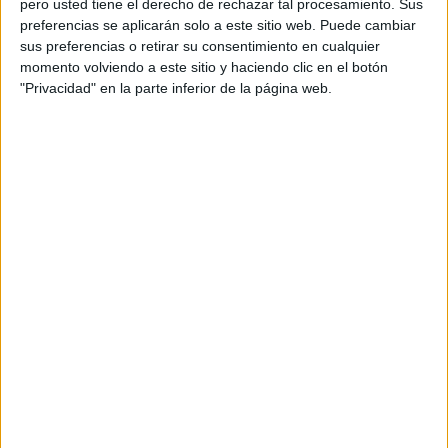
pero usted tiene el derecho de rechazar tal procesamiento. Sus
preferencias se aplicarán solo a este sitio web. Puede cambiar
Acerca de orientacionandujar
sus preferencias o retirar su consentimiento en cualquier
momento volviendo a este sitio y haciendo clic en el botón
Orientación Andújar no es solo un blog, es la apuesta
"Privacidad" en la parte inferior de la página web.
personal de dos profesores Ginés y Maribel, que
además de ser pareja, son los encargados de los
contenidos que encontramos dentro del blog y en el
cual, vuelcan la mayor parte del tiempo, que sus tareas
como docentes, y voluntarios en sus meses de verano
les permite.
DEJA UNA RESPUESTA
Tu dirección de correo electrónico no será
publicada.
Los campos obligatorios están marcados
con
*