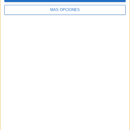
MÁS OPCIONES
Buscar
Buscar
¿TE GUSTA NUESTRO MATERIAL?
Introduce tu email para unirte a otros
80.867 suscriptores.
Dirección