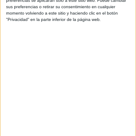
preferencias se aplicarán solo a este sitio web. Puede cambiar
cual, vuelcan la mayor parte del tiempo, que sus tareas
sus preferencias o retirar su consentimiento en cualquier
momento volviendo a este sitio y haciendo clic en el botón
como docentes, y voluntarios en sus meses de verano
"Privacidad" en la parte inferior de la página web.
les permite.
DEJA UNA RESPUESTA
Tu dirección de correo electrónico no será
publicada.
Los campos obligatorios están marcados
con
*
Comentario
*