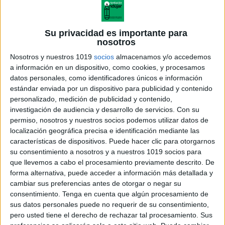
Su privacidad es importante para
nosotros
Nosotros y nuestros 1019
socios
almacenamos y/o accedemos
a información en un dispositivo, como cookies, y procesamos
datos personales, como identificadores únicos e información
estándar enviada por un dispositivo para publicidad y contenido
personalizado, medición de publicidad y contenido,
investigación de audiencia y desarrollo de servicios.
Con su
14. letra n de nube
permiso, nosotros y nuestros socios podemos utilizar datos de
localización geográfica precisa e identificación mediante las
características de dispositivos. Puede hacer clic para otorgarnos
su consentimiento a nosotros y a nuestros 1019 socios para
que llevemos a cabo el procesamiento previamente descrito. De
Acerca de orientacionandujar
forma alternativa, puede acceder a información más detallada y
Orientación Andújar no es solo un blog, es la apuesta
cambiar sus preferencias antes de otorgar o negar su
consentimiento.
Tenga en cuenta que algún procesamiento de
personal de dos profesores Ginés y Maribel, que
sus datos personales puede no requerir de su consentimiento,
además de ser pareja, son los encargados de los
pero usted tiene el derecho de rechazar tal procesamiento. Sus
contenidos que encontramos dentro del blog y en el