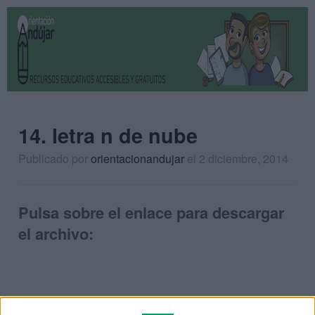
14. letra n de nube
Publicado por
orientacionandujar
el 2 diciembre, 2014
Pulsa sobre el enlace para descargar
el archivo: