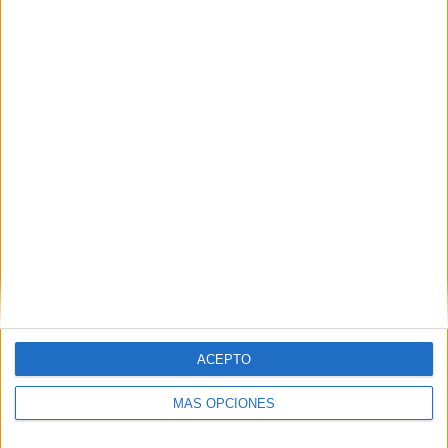
Nombre
*
Correo electrónico
*
Web
ACEPTO
MÁS OPCIONES