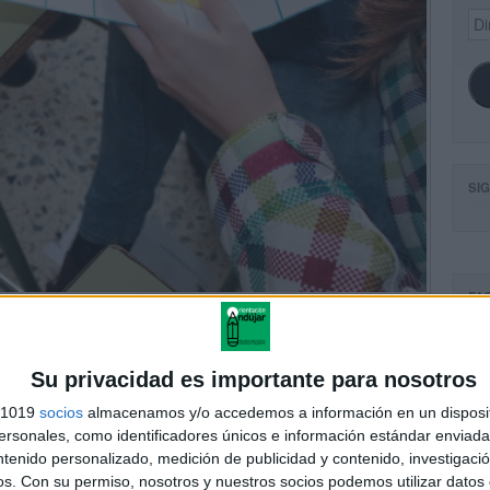
Dir
de
ema
SI
FA
Su privacidad es importante para nosotros
s 1019
socios
almacenamos y/o accedemos a información en un disposit
sonales, como identificadores únicos e información estándar enviada 
ntenido personalizado, medición de publicidad y contenido, investigaci
os.
Con su permiso, nosotros y nuestros socios podemos utilizar datos 