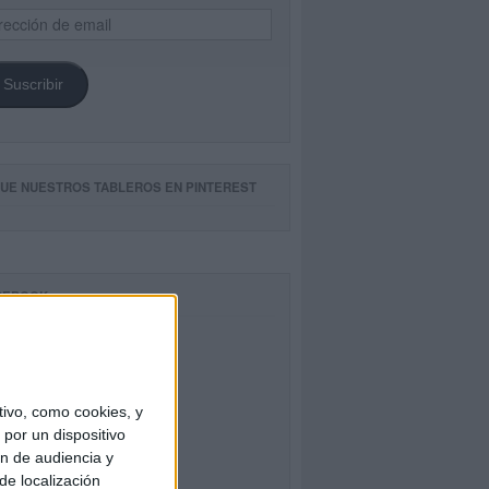
ección
il
Suscribir
GUE NUESTROS TABLEROS EN PINTEREST
CEBOOK
ivo, como cookies, y
por un dispositivo
ón de audiencia y
de localización