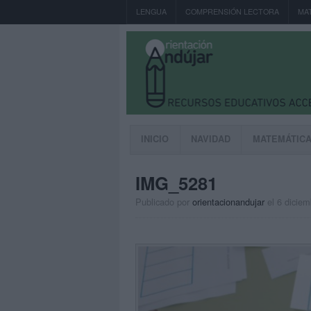
LENGUA
COMPRENSIÓN LECTORA
MA
INICIO
NAVIDAD
MATEMÁTIC
IMG_5281
Publicado por
orientacionandujar
el 6 dicie