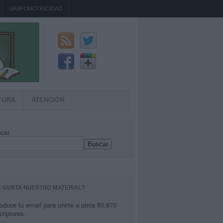
GRAFOMOTRICIDAD
TORA
ATENCIÓN
car
Buscar
E GUSTA NUESTRO MATERIAL?
roduce tu email para unirte a otros 80.870
criptores.