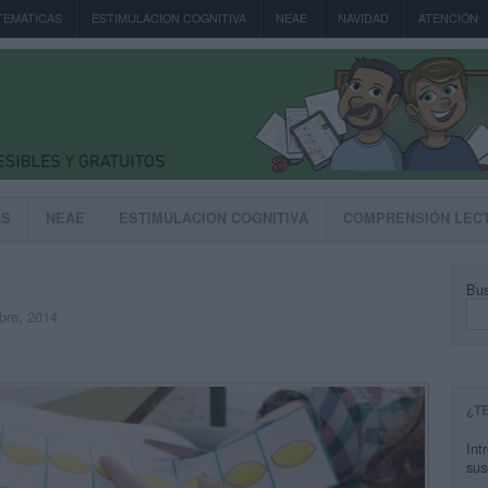
TEMÁTICAS
ESTIMULACION COGNITIVA
NEAE
NAVIDAD
ATENCIÓN
AS
NEAE
ESTIMULACION COGNITIVA
COMPRENSIÓN LEC
Bus
mbre, 2014
¿T
Int
sus