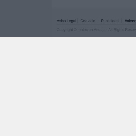
Aviso Legal
Contacto
Publicidad
Volver
Copyright Orientacion Andujar. All Rights Rese