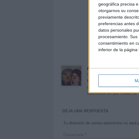
geográfica precisa e 
otorgarnos su conse
previamente descrito
preferencias antes d
datos personales pue
procesamiento. Sus p
consentimiento en cu
inferior de la página
Acerca de orientacion
Orientación Andújar no es sol
Maribel, que además de ser p
M
dentro del blog y en el cual,
voluntarios en sus meses de 
DEJA UNA RESPUESTA
Tu dirección de correo electrónico no será 
Comentario
*