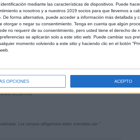
identificación mediante las características de dispositivos. Puede hacer
ntimiento a nosotros y a nuestros 1019 socios para que llevemos a ca
. De forma alternativa, puede acceder a información más detallada y 
e otorgar o negar su consentimiento.
Tenga en cuenta que algún proc
de no requerir de su consentimiento, pero usted tiene el derecho de r
referencias se aplicarán solo a este sitio web. Puede cambiar sus pref
alquier momento volviendo a este sitio y haciendo clic en el botón "Pri
 web.
andujar
o un blog, es la apuesta personal de dos profesores Ginés y
areja, son los encargados de los contenidos que encontramos
ÁS OPCIONES
ACEPTO
 vuelcan la mayor parte del tiempo, que sus tareas como docentes, y
verano les permite.
publicada.
Los campos obligatorios están marcados con
*