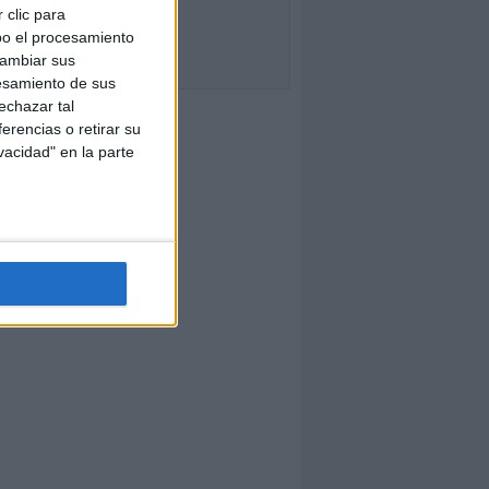
 clic para
bo el procesamiento
cambiar sus
esamiento de sus
echazar tal
erencias o retirar su
vacidad" en la parte