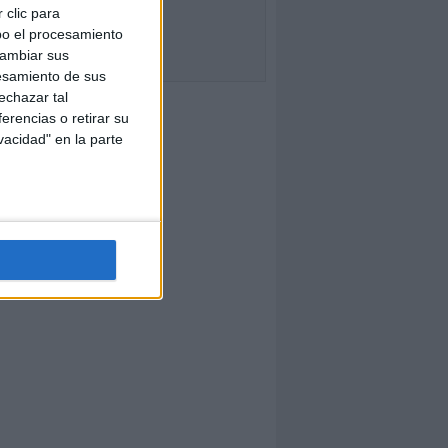
 clic para
bo el procesamiento
cambiar sus
esamiento de sus
echazar tal
erencias o retirar su
vacidad" en la parte