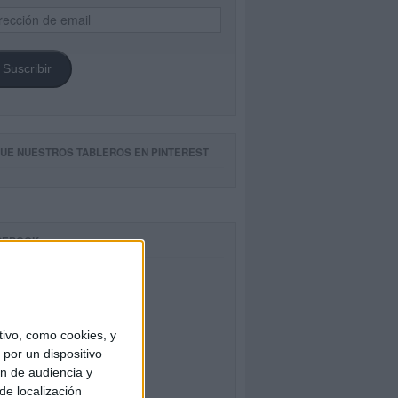
ección
il
Suscribir
GUE NUESTROS TABLEROS EN PINTEREST
CEBOOK
ivo, como cookies, y
por un dispositivo
ón de audiencia y
de localización