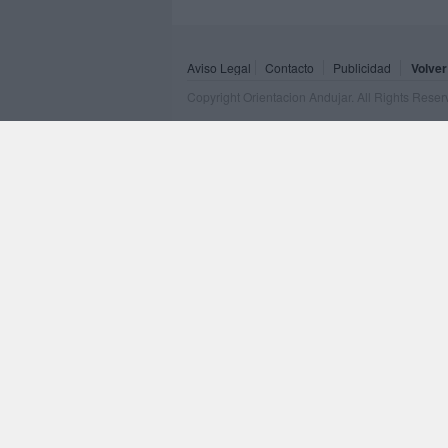
Aviso Legal
Contacto
Publicidad
Volver
Copyright Orientacion Andujar. All Rights Rese