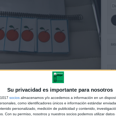
Dir
de
ema
SI
FA
Su privacidad es importante para nosotros
s 1017
socios
almacenamos y/o accedemos a información en un disposit
sonales, como identificadores únicos e información estándar enviada 
ntenido personalizado, medición de publicidad y contenido, investigaci
os.
Con su permiso, nosotros y nuestros socios podemos utilizar datos 