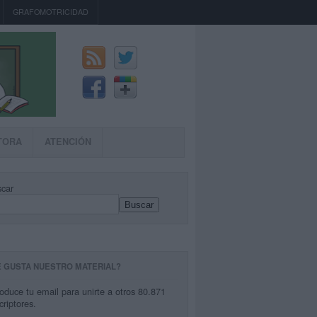
GRAFOMOTRICIDAD
TORA
ATENCIÓN
car
Buscar
E GUSTA NUESTRO MATERIAL?
roduce tu email para unirte a otros 80.871
criptores.