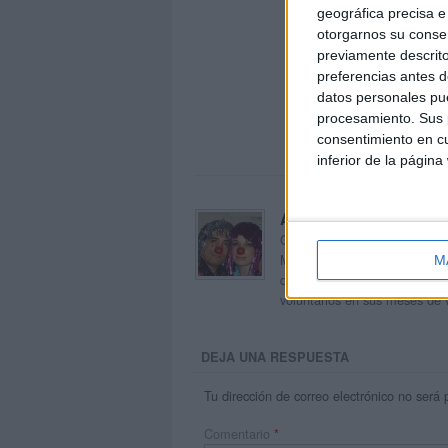
geográfica precisa e 
otorgarnos su conse
previamente descrito
preferencias antes d
datos personales pue
procesamiento. Sus p
consentimiento en cu
inferior de la página
Acerca de orientacion
Orientación Andújar no es sol
Maribel, que además de ser p
M
dentro del blog y en el cual,
voluntarios en sus meses de 
DEJA UNA RESPUESTA
Tu dirección de correo electrónico no será 
Comentario
*