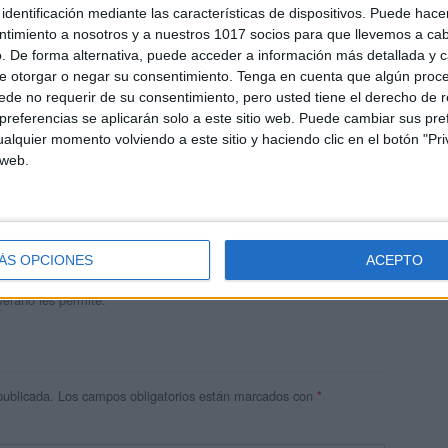
identificación mediante las características de dispositivos. Puede hacer
ntimiento a nosotros y a nuestros 1017 socios para que llevemos a ca
. De forma alternativa, puede acceder a información más detallada y 
e otorgar o negar su consentimiento.
Tenga en cuenta que algún proc
de no requerir de su consentimiento, pero usted tiene el derecho de r
referencias se aplicarán solo a este sitio web. Puede cambiar sus pref
alquier momento volviendo a este sitio y haciendo clic en el botón "Pri
 web.
andujar
o un blog, es la apuesta personal de dos profesores Ginés y
areja, son los encargados de los contenidos que encontramos
ÁS OPCIONES
ACEPTO
 vuelcan la mayor parte del tiempo, que sus tareas como docentes, y
verano les permite.
publicada.
Los campos obligatorios están marcados con
*