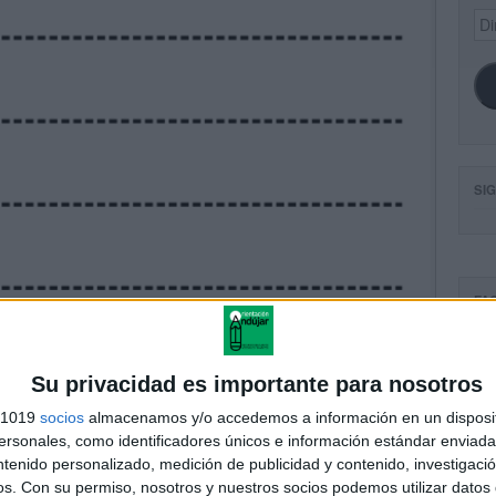
Dir
de
ema
SI
FA
Su privacidad es importante para nosotros
s 1019
socios
almacenamos y/o accedemos a información en un disposit
sonales, como identificadores únicos e información estándar enviada 
ntenido personalizado, medición de publicidad y contenido, investigaci
os.
Con su permiso, nosotros y nuestros socios podemos utilizar datos 