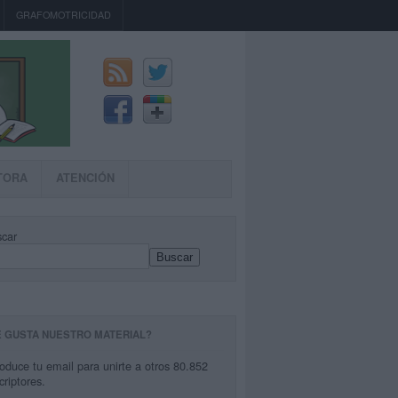
GRAFOMOTRICIDAD
TORA
ATENCIÓN
car
Buscar
E GUSTA NUESTRO MATERIAL?
roduce tu email para unirte a otros 80.852
criptores.