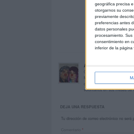
geográfica precisa e 
otorgarnos su conse
previamente descrito
preferencias antes d
datos personales pue
procesamiento. Sus p
consentimiento en cu
inferior de la página
Acerca de orientacion
Orientación Andújar no es sol
Maribel, que además de ser p
M
dentro del blog y en el cual,
voluntarios en sus meses de 
DEJA UNA RESPUESTA
Tu dirección de correo electrónico no será 
Comentario
*