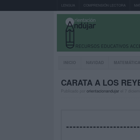
LENGUA
COMPRENSIÓN LECTORA
MA
INICIO
NAVIDAD
MATEMÁTIC
CARATA A LOS RE
Publicado por
orientacionandujar
el 7 dicie