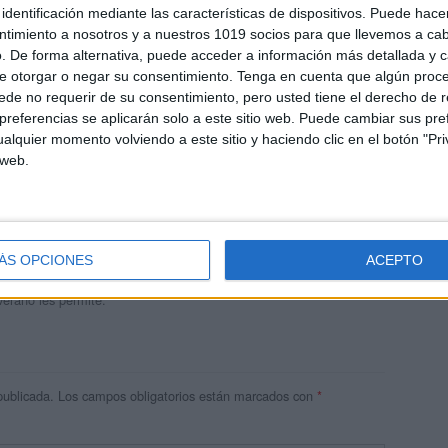
identificación mediante las características de dispositivos. Puede hacer
ntimiento a nosotros y a nuestros 1019 socios para que llevemos a ca
. De forma alternativa, puede acceder a información más detallada y 
e otorgar o negar su consentimiento.
Tenga en cuenta que algún proc
de no requerir de su consentimiento, pero usted tiene el derecho de r
referencias se aplicarán solo a este sitio web. Puede cambiar sus pref
alquier momento volviendo a este sitio y haciendo clic en el botón "Pri
 web.
andujar
o un blog, es la apuesta personal de dos profesores Ginés y
areja, son los encargados de los contenidos que encontramos
ÁS OPCIONES
ACEPTO
 vuelcan la mayor parte del tiempo, que sus tareas como docentes, y
verano les permite.
publicada.
Los campos obligatorios están marcados con
*