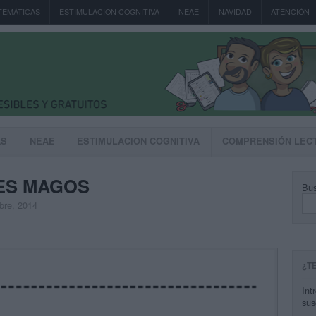
TEMÁTICAS
ESTIMULACION COGNITIVA
NEAE
NAVIDAD
ATENCIÓN
AS
NEAE
ESTIMULACION COGNITIVA
COMPRENSIÓN LEC
YES MAGOS
Bus
mbre, 2014
¿T
Int
sus