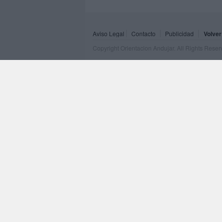
Aviso Legal
Contacto
Publicidad
Volver
Copyright Orientacion Andujar. All Rights Rese