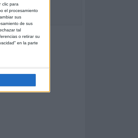
 clic para
bo el procesamiento
cambiar sus
esamiento de sus
echazar tal
erencias o retirar su
vacidad" en la parte