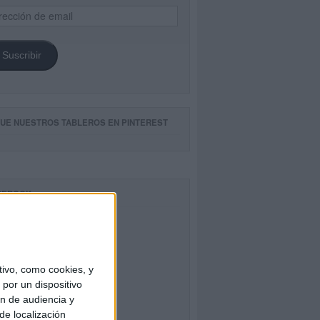
ección
il
Suscribir
GUE NUESTROS TABLEROS EN PINTEREST
CEBOOK
ivo, como cookies, y
por un dispositivo
ón de audiencia y
de localización