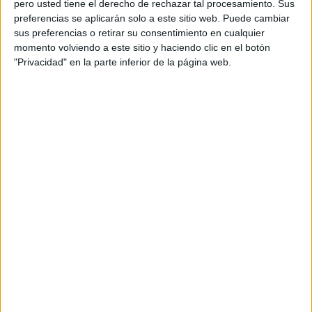
pero usted tiene el derecho de rechazar tal procesamiento. Sus
preferencias se aplicarán solo a este sitio web. Puede cambiar
sus preferencias o retirar su consentimiento en cualquier
Acerca de orientacionandujar
momento volviendo a este sitio y haciendo clic en el botón
Orientación Andújar no es solo un blog, es la apuesta
"Privacidad" en la parte inferior de la página web.
personal de dos profesores Ginés y Maribel, que
además de ser pareja, son los encargados de los
contenidos que encontramos dentro del blog y en el
cual, vuelcan la mayor parte del tiempo, que sus tareas
como docentes, y voluntarios en sus meses de verano
les permite.
DEJA UNA RESPUESTA
Tu dirección de correo electrónico no será
publicada.
Los campos obligatorios están marcados
con
*