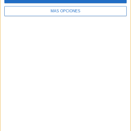
MÁS OPCIONES
Buscar
Buscar
¿TE GUSTA NUESTRO MATERIAL?
Introduce tu email para unirte a otros
80.869 suscriptores.
Dirección