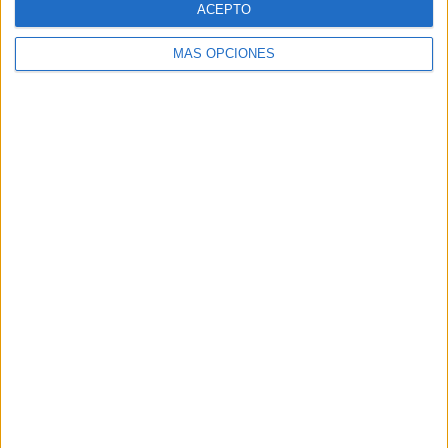
ACEPTO
MÁS OPCIONES
Buscar
Buscar
¿TE GUSTA NUESTRO MATERIAL?
Introduce tu email para unirte a otros
80.869 suscriptores.