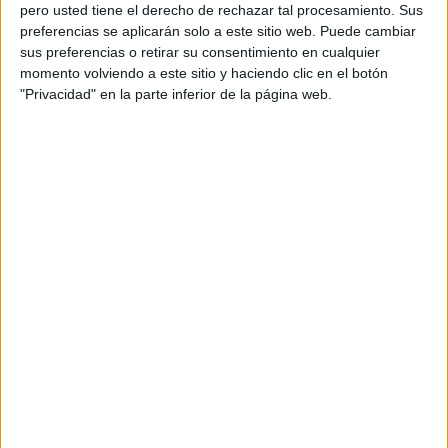
pero usted tiene el derecho de rechazar tal procesamiento. Sus
preferencias se aplicarán solo a este sitio web. Puede cambiar
sus preferencias o retirar su consentimiento en cualquier
momento volviendo a este sitio y haciendo clic en el botón
Acerca de orientacionandujar
"Privacidad" en la parte inferior de la página web.
Orientación Andújar no es solo un blog, es la apuesta
personal de dos profesores Ginés y Maribel, que
además de ser pareja, son los encargados de los
contenidos que encontramos dentro del blog y en el
cual, vuelcan la mayor parte del tiempo, que sus tareas
como docentes, y voluntarios en sus meses de verano
les permite.
DEJA UNA RESPUESTA
Tu dirección de correo electrónico no será
publicada.
Los campos obligatorios están marcados
con
*