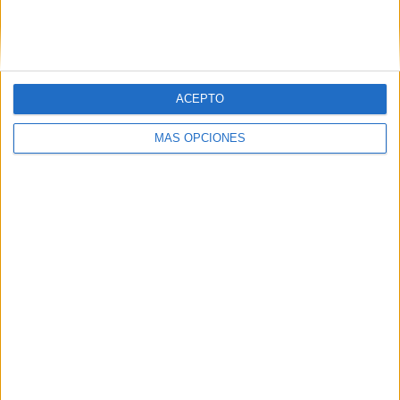
Nombre
*
Correo electrónico
*
ACEPTO
MÁS OPCIONES
Web
Buscar