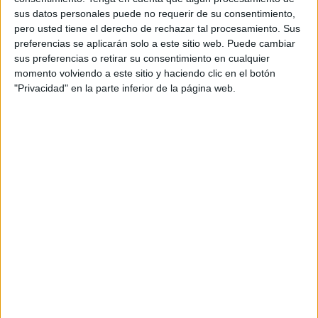
Acerca de orientacionandujar
sus datos personales puede no requerir de su consentimiento,
pero usted tiene el derecho de rechazar tal procesamiento. Sus
Orientación Andújar no es solo un blog, es la apuesta
preferencias se aplicarán solo a este sitio web. Puede cambiar
personal de dos profesores Ginés y Maribel, que
sus preferencias o retirar su consentimiento en cualquier
además de ser pareja, son los encargados de los
momento volviendo a este sitio y haciendo clic en el botón
contenidos que encontramos dentro del blog y en el
"Privacidad" en la parte inferior de la página web.
cual, vuelcan la mayor parte del tiempo, que sus tareas
como docentes, y voluntarios en sus meses de verano
les permite.
1 COMENTARIO
María Diego
Publicado
23 septiembre, 2020 a las 12:03 PM
¡ME ENCANTA! ¿Tenéis el abecedario en
minúscula? ¡Gracias!